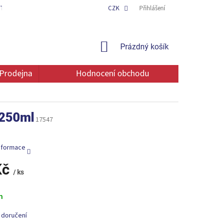
TAKT
OCHRANA OSOBNÍCH ÚDAJŮ
CZK
Přihlášení
NÁKUPNÍ
Prázdný košík
KOŠÍK
Prodejna
Hodnocení obchodu
 250ml
17547
informace
Kč
/ ks
m
 doručení