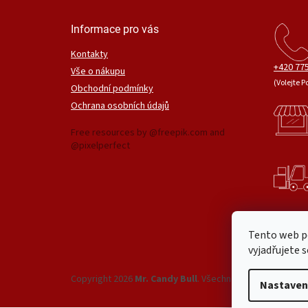
Informace pro vás
Kontakty
+420 775
Vše o nákupu
(Volejte P
Obchodní podmínky
Ochrana osobních údajů
Free resources by @freepik.com and
@pixelperfect
Tento web p
vyjadřujete s
Copyright 2026
Mr. Candy Bull
. Všechna práva vyhrazena
Nastaven