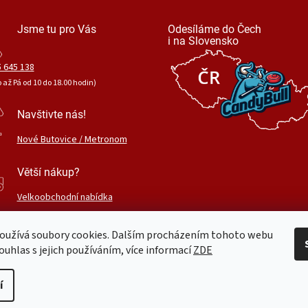
Jsme tu pro Vás
Odesíláme do Čech
i na Slovensko
 645 138
o až Pá od 10 do 18.00 hodin)
Navštivte nás!
Nové Butovice / Metronom
Větší nákup?
Velkoobchodní nabídka
oužívá soubory cookies. Dalším procházením tohoto webu
ouhlas s jejich používáním, více informací
ZDE
.
Upravit nastavení cookies
í