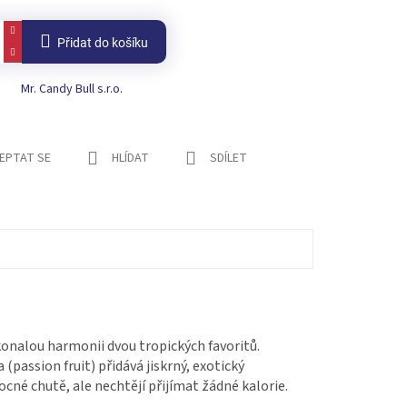
Přidat do košíku
Mr. Candy Bull s.r.o.
EPTAT SE
HLÍDAT
SDÍLET
konalou harmonii dvou tropických favoritů.
assion fruit) přidává jiskrný, exotický
vocné chutě, ale nechtějí přijímat žádné kalorie.