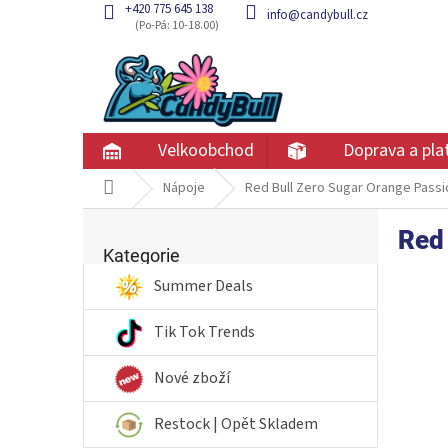
Přejít
+420 775 645 138
info@candybull.cz
na
obsah
Velkoobchod
Doprava a pla
Domů
Nápoje
Red Bull Zero Sugar Orange Passi
P
Red 
Přeskočit
o
kategorie
Kategorie
s
t
Summer Deals
r
a
Tik Tok Trends
n
n
Nové zboží
í
p
Restock | Opět Skladem
a