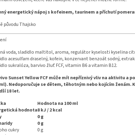
ný energetický nápoj s kofeinem, taurinem a příchutí pomeranč
ě původu Thajsko
ení
ná voda, sladidlo maltitol, aroma, regulátor kyselosti kyselina cit
idlo acesulfam draselný, kofein, konzervant benzoát sodný, extrakt
idlo sukralóza, barvivo žluť FCF, vitamin B6 a vitamin B12.
ivo Sunset Yellow FCF může mít nepříznivý vliv na aktivitu a p
 ml). Nedoporučuje se dětem, těhotným nebo kojícím ženám. K
ší 18 let.
žka
Hodnota na 100 ml
rgetická hodnota
8 kJ / 2 kcal
y
0 g
haridy
0 g
toho cukry
0 g