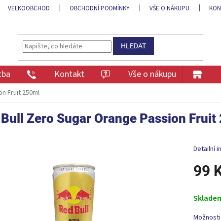
VELKOOBCHOD
OBCHODNÍ PODMÍNKY
VŠE O NÁKUPU
KON
HLEDAT
tba
Kontakt
Vše o nákupu
on Fruit 250ml
Bull Zero Sugar Orange Passion Fruit
Detailní 
99 
Měrná
cena:
Sklade
Možnosti