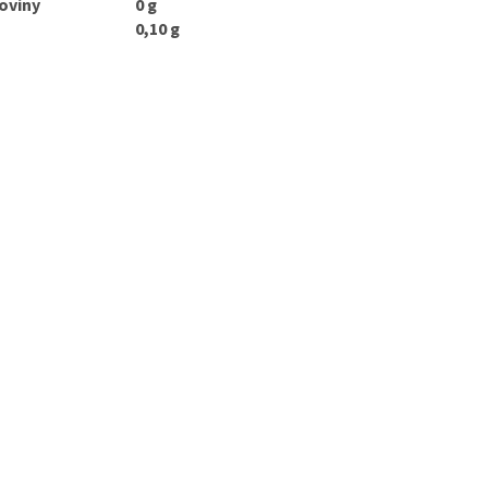
oviny
0 g
0,10 g