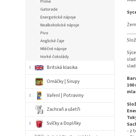
Prime
Gatorade
Syce
Energetické nápoje
Zem
Nealkoholické nápoje
Pivo
Slož
Anglické čaje
Mléčné nápoje
Sýce
Horké čokolády
slad
slad
Britská klasika
Barv
Omáčky | Sirupy
100
mlad
Vaření | Potraviny
Slo
Zachraň a ušetři
Ene
Tuk
Svíčky a Doplňky
Sac
- z 