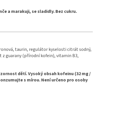
e a marakuji, se sladidly.
Bez cukru.
ronová, taurin, regulátor kyselosti citrát sodný,
 z guarany (přírodní kofein), vitamin B3,
ozornost dětí. Vysoký obsah kofeinu (32 mg /
onzumujte s mírou. Není určeno pro osoby