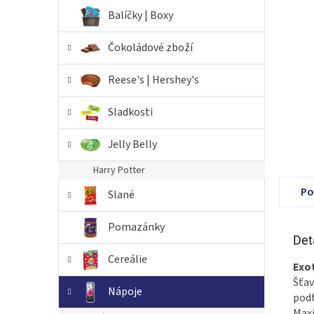
n
Balíčky | Boxy
e
l
Čokoládové zboží
Reese's | Hershey's
Sladkosti
Jelly Belly
Harry Potter
Po
Slané
Pomazánky
Det
Cereálie
Exot
Šťav
Nápoje
podt
Maxi