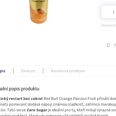
Dovozce:
Z
pis
Diskuze
Kamenna prodejna
ailní popis produktu
ický restart bez cukru!
Red Bull Orange Passion Fruit přináší do
natý pomeranč dodává nápoji známou sladkost, zatímco marakuja (p
ón. Tato verze
Zero Sugar
je ideální pro ty, kteří milují výrazné o
mální osvěžení, které vás nakopne v té nejlehčí možné formě.