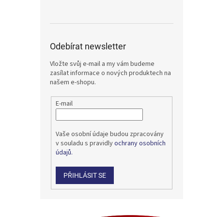
Odebírat newsletter
Vložte svůj e-mail a my vám budeme
zasílat informace o nových produktech na
našem e-shopu.
E-mail
Vaše osobní údaje budou zpracovány
v souladu s pravidly
ochrany osobních
údajů.
PŘIHLÁSIT SE
Z
á