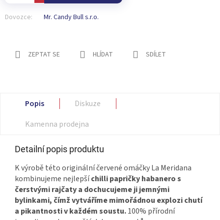
Dovozce:
Mr. Candy Bull s.r.o.
ZEPTAT SE
HLÍDAT
SDÍLET
Popis
Diskuze
Kamenna prodejna
Detailní popis produktu
K výrobě této originální červené omáčky La Meridana
kombinujeme nejlepší
chilli papričky habanero s
čerstvými rajčaty a dochucujeme ji jemnými
bylinkami, čímž vytváříme mimořádnou explozi chutí
a pikantnosti v každém soustu.
100% přírodní