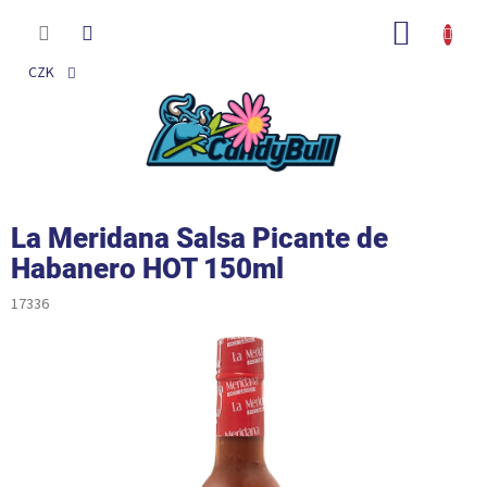
Přejít
na
NÁKUP
obsah
KOŠÍK
CZK
La Meridana Salsa Picante de
Habanero HOT 150ml
17336