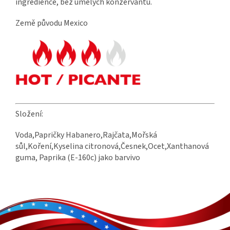
ingredience, bez umělých konzervantů.
Země původu Mexico
Složení:
Voda,Papričky Habanero,Rajčata,Mořská
sůl,Koření,Kyselina citronová,Česnek,Ocet,Xanthanová
guma, Paprika (E-160c) jako barvivo
Z
á
p