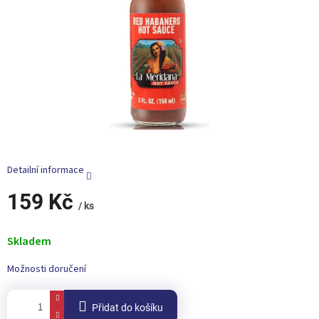
Detailní informace
159 Kč
/ ks
Měrná
cena:
Skladem
Možnosti doručení
Přidat do košíku