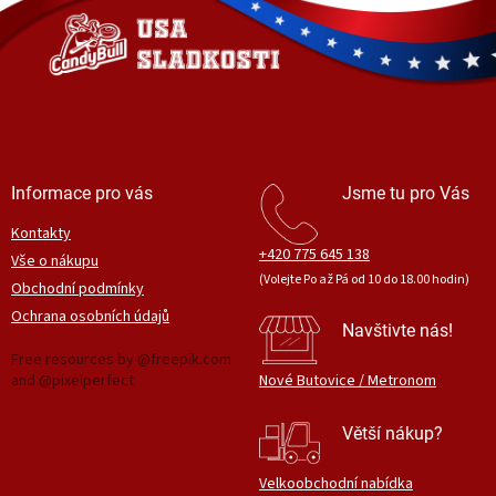
a
t
í
Informace pro vás
Jsme tu pro Vás
Kontakty
+420 775 645 138
Vše o nákupu
(Volejte Po až Pá od 10 do 18.00 hodin)
Obchodní podmínky
Ochrana osobních údajů
Navštivte nás!
Free resources by @freepik.com
and @pixelperfect
Nové Butovice / Metronom
Větší nákup?
Velkoobchodní nabídka