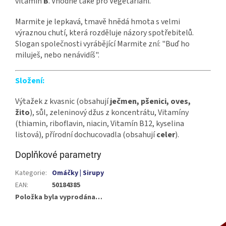
vitamín
B
. Vhodné také pro Vegetariani.
Marmite je lepkavá, tmavě hnědá hmota s velmi
výraznou chutí, která rozděluje názory spotřebitelů.
Slogan společnosti vyrábějící Marmite zní: "Buď ho
miluješ, nebo nenávidíš".
Složení:
Výtažek z kvasnic (obsahují
ječmen, pšenici, oves,
žito
), sůl, zeleninový džus z koncentrátu, Vitamíny
(thiamin, riboflavin, niacin, Vitamín B12, kyselina
listová), přírodní dochucovadla (obsahují
celer
).
Doplňkové parametry
Kategorie
:
Omáčky | Sirupy
EAN
:
50184385
Položka byla vyprodána…