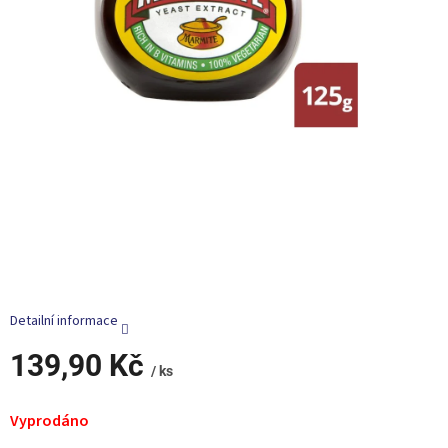
Detailní informace
139,90 Kč
/ ks
Měrná
cena:
Vyprodáno