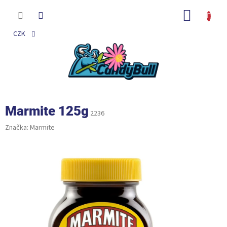
Přejít
na
NÁKUP
obsah
KOŠÍK
CZK
Marmite 125g
2236
Značka:
Marmite