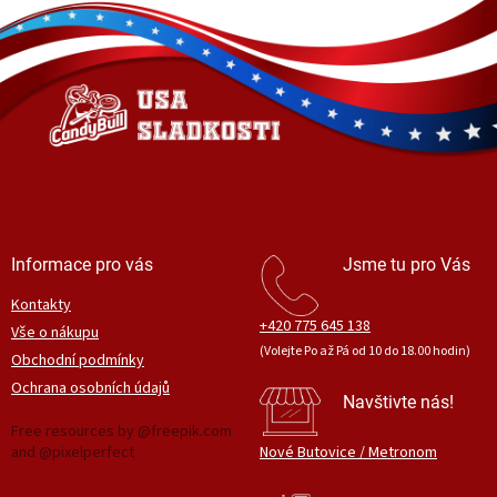
Z
á
p
a
t
í
Informace pro vás
Jsme tu pro Vás
Kontakty
+420 775 645 138
Vše o nákupu
(Volejte Po až Pá od 10 do 18.00 hodin)
Obchodní podmínky
Ochrana osobních údajů
Navštivte nás!
Free resources by @freepik.com
and @pixelperfect
Nové Butovice / Metronom