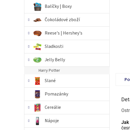
n
Balíčky | Boxy
e
l
Čokoládové zboží
Reese's | Hershey's
Sladkosti
Jelly Belly
Harry Potter
Po
Slané
Pomazánky
Det
Cereálie
Ostr
Nápoje
Jak
česn