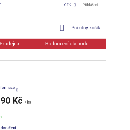
TAKT
OCHRANA OSOBNÍCH ÚDAJŮ
CZK
Přihlášení
NÁKUPNÍ
Prázdný košík
KOŠÍK
Prodejna
Hodnocení obchodu
informace
,90 Kč
/ ks
m
 doručení