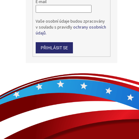
E-mail
Vaše osobní údaje budou zpracovány
v souladu s pravidly
ochrany osobních
údajů.
PŘIHLÁSIT SE
Z
á
p
a
t
í