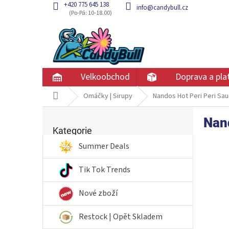
Přejít
+420 775 645 138
info@candybull.cz
na
obsah
Velkoobchod
Doprava a pla
Domů
Omáčky | Sirupy
Nandos Hot Peri Peri Sa
P
Nan
Přeskočit
o
kategorie
Kategorie
s
t
Summer Deals
r
a
Tik Tok Trends
n
n
Nové zboží
í
p
Restock | Opět Skladem
a