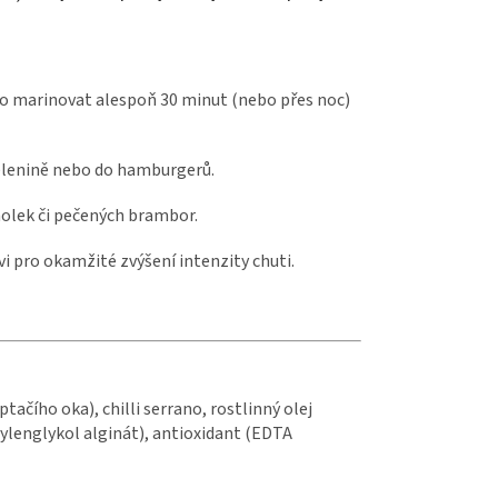
so marinovat alespoň 30 minut (nebo přes noc)
elenině nebo do hamburgerů.
olek či pečených brambor.
i pro okamžité zvýšení intenzity chuti.
 ptačího oka), chilli serrano, rostlinný olej
ylenglykol alginát), antioxidant (EDTA