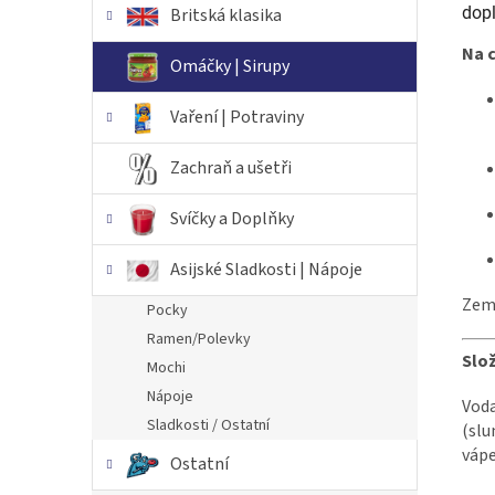
dopl
Britská klasika
Na 
Omáčky | Sirupy
Vaření | Potraviny
Zachraň a ušetři
Svíčky a Doplňky
Asijské Sladkosti | Nápoje
Zem
Pocky
Ramen/Polevky
Slož
Mochi
Nápoje
Voda
Sladkosti / Ostatní
(slu
vápe
Ostatní