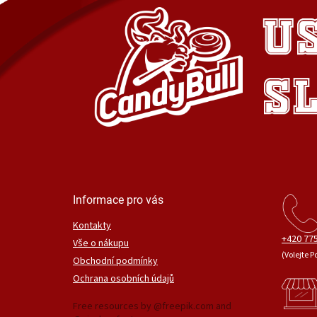
Informace pro vás
Kontakty
+420 775
Vše o nákupu
(Volejte P
Obchodní podmínky
Ochrana osobních údajů
Free resources by @freepik.com and