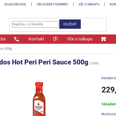
VELKOOBCHOD
OBCHODNÍ PODMÍNKY
VŠE O NÁKUPU
KON
HLEDAT
tba
Kontakt
Vše o nákupu
uce 500g
dos Hot Peri Peri Sauce 500g
17409
Detailní 
229
Měrná
cena:
Sklade
Možnosti