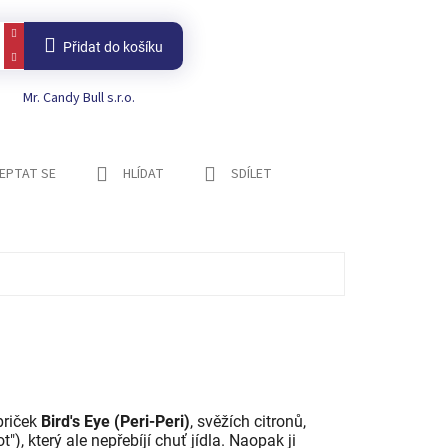
Přidat do košíku
Mr. Candy Bull s.r.o.
EPTAT SE
HLÍDAT
SDÍLET
priček
Bird's Eye (Peri-Peri)
, svěžích citronů,
), který ale nepřebíjí chuť jídla. Naopak ji