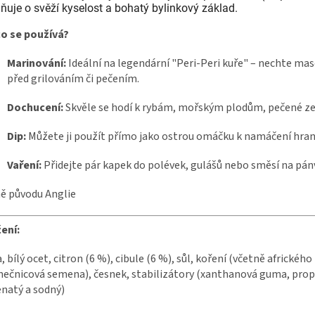
ňuje o svěží kyselost a bohatý bylinkový základ.
co se používá?
Marinování:
Ideální na legendární "Peri-Peri kuře" – nechte ma
před grilováním či pečením.
Dochucení:
Skvěle se hodí k rybám, mořským plodům, pečené z
Dip:
Můžete ji použít přímo jako ostrou omáčku k namáčení hran
Vaření:
Přidejte pár kapek do polévek, gulášů nebo směsí na pánv
ě původu Anglie
ení:
, bílý ocet, citron (6 %), cibule (6 %), sůl, koření (včetně afrického
nečnicová semena), česnek, stabilizátory (xanthanová guma, prop
natý a sodný)