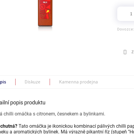
Dovozce:
Z
pis
Diskuze
Kamenna prodejna
ailní popis produktu
á chilli omáčka s citronem, česnekem a bylinkami.
 chutná?
Tato omáčka je ikonickou kombinací pálivých chilli pa
eku a aromatických bylinek. Má výrazně pikantní říz (stupeň "Hot"