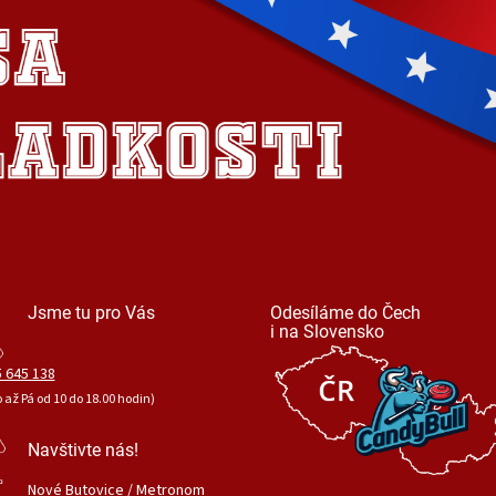
Jsme tu pro Vás
Odesíláme do Čech
i na Slovensko
 645 138
o až Pá od 10 do 18.00 hodin)
Navštivte nás!
Nové Butovice / Metronom