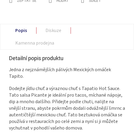
ZEPTAT SE
HLÍDAT
SDÍLET
Popis
Diskuze
Kamenna prodejna
Detailní popis produktu
Jedna z nejznámějších pálivých Mexických omáček
Tapito.
Dodejte jídlu chuť a výraznou chuť s Tapatio Hot Sauce.
Tato salsa Picante je ideální pro tacos, míchané nápoje,
dip a mnoho dalšího. Přidejte podle chuti, nalijte na
vnější stranu, abyste pokrmům dodali odvážnější šmrnc a
autentičtější mexickou chuť. Tato beztuková omáčka se
používá v restauracích po celé zemi a nyní si ji můžete
vychutnat v pohodlí vašeho domova.