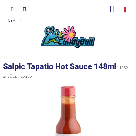
Přejít
na
NÁKUP
obsah
KOŠÍK
CZK
Salpic Tapatio Hot Sauce 148ml
11862
Značka:
Tapatío