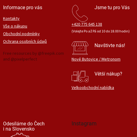
Informace pro vás
Jsme tu pro Vás
Kontakty
+420 775 645 138
Vše o nákupu
(Volejte Po až Pá od 10 do 18.00 hodin)
Obchodní podmínky
Ochrana osobních údajů
Navštivte nás!
Free resources by @freepik.com
and @pixelperfect
Nové Butovice / Metronom
Větší nákup?
Velkoobchodní nabídka
Instagram
Odesíláme do Čech
i na Slovensko