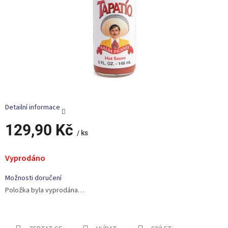
Detailní informace
129,90 Kč
/ ks
Měrná
cena:
Vyprodáno
Možnosti doručení
Položka byla vyprodána…