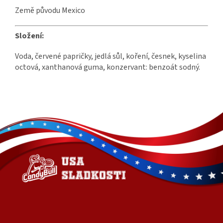
Země původu Mexico
Složení:
Voda, červené papričky, jedlá sůl, koření, česnek, kyselina
octová, xanthanová guma, konzervant: benzoát sodný.
Z
á
p
a
t
í