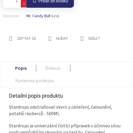
Přidat do košíku
Dovozce:
Mr. Candy Bull s.r.o.
ZEPTAT SE
HLÍDAT
SDÍLET
Popis
Diskuze
Kamenna prodejna
Detailní popis produktu
Stardrops odstraňovač skvrn z oblečení, čalounění,
potahů i koberců - 500ML
Stardrops je univerzální čistící přípravek s účinnou silou
proti nejrůzějším skvrnám na textilu, čalounění,