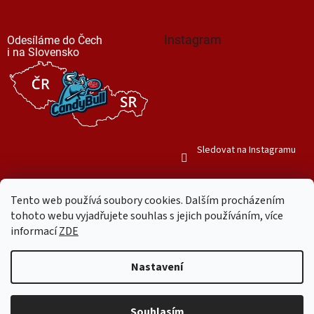
Instagram
Odesíláme do Čech
i na Slovensko
Sledovat na Instagramu
Tento web používá soubory cookies. Dalším procházením
tohoto webu vyjadřujete souhlas s jejich používáním, více
informací
ZDE
Vytvořil Shoptet
Nastavení
Copyright 2026
Mr. Candy Bull
. Všechna práva vyhrazena.
Upravit
nastavení cookies
Souhlasím