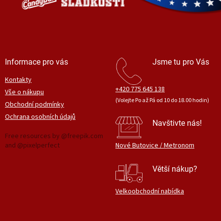
Informace pro vás
Jsme tu pro Vás
Kontakty
+420 775 645 138
Vše o nákupu
(Volejte Po až Pá od 10 do 18.00 hodin)
Obchodní podmínky
Ochrana osobních údajů
Navštivte nás!
Free resources by @freepik.com
and @pixelperfect
Nové Butovice / Metronom
Větší nákup?
Velkoobchodní nabídka