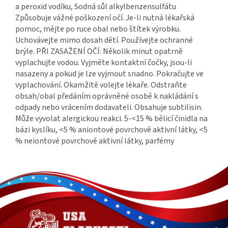
a peroxid vodíku, Sodná sůl alkylbenzensulfátu
Způsobuje vážné poškození očí. Je-li nutná lékařská
pomoc, mějte po ruce obal nebo štítek výrobku.
Uchovávejte mimo dosah dětí. Používejte ochranné
brýle. PŘI ZASAŽENÍ OČÍ: Několik minut opatrně
vyplachujte vodou. Vyjměte kontaktní čočky, jsou-li
nasazeny a pokud je lze vyjmout snadno. Pokračujte ve
vyplachování. Okamžitě volejte lékaře. Odstraňte
obsah/obal předáním oprávněné osobě k nakládání s
odpady nebo vrácením dodavateli. Obsahuje subtilisin.
Může vyvolat alergickou reakci. 5-<15 % bělicí činidla na
bázi kyslíku, <5 % aniontové povrchově aktivní látky, <5
% neiontové povrchově aktivní látky, parfémy
Z
á
p
a
t
í