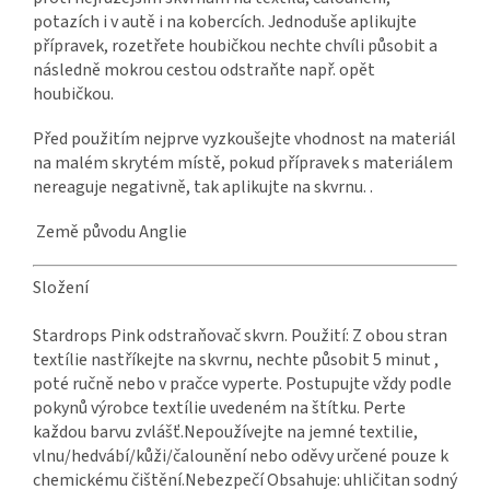
potazích i v autě i na kobercích. Jednoduše aplikujte
přípravek, rozetřete houbičkou nechte chvíli působit a
následně mokrou cestou odstraňte např. opět
houbičkou.
Před použitím nejprve vyzkoušejte vhodnost na materiál
na malém skrytém místě, pokud přípravek s materiálem
nereaguje negativně, tak aplikujte na skvrnu. .
Země původu Anglie
Složení
Stardrops Pink odstraňovač skvrn. Použití: Z obou stran
textílie nastříkejte na skvrnu, nechte působit 5 minut ,
poté ručně nebo v pračce vyperte. Postupujte vždy podle
pokynů výrobce textílie uvedeném na štítku. Perte
každou barvu zvlášť.Nepoužívejte na jemné textilie,
vlnu/hedvábí/kůži/čalounění nebo oděvy určené pouze k
chemickému čištění.Nebezpečí Obsahuje: uhličitan sodný