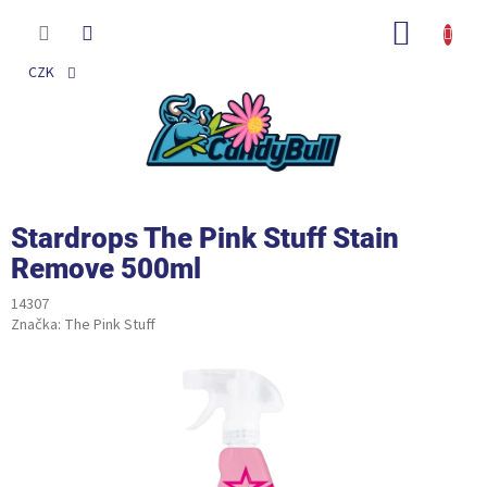
Přejít
na
NÁKUP
obsah
KOŠÍK
CZK
Stardrops The Pink Stuff Stain
Remove 500ml
14307
Značka:
The Pink Stuff