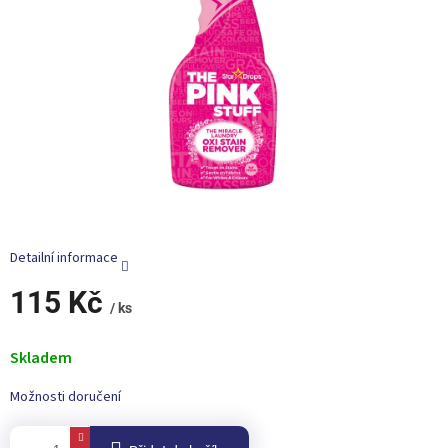
Detailní informace
115 Kč
/ ks
Měrná
cena:
Skladem
Možnosti doručení