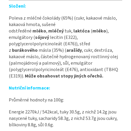
Složení:
Poleva z mléčné čokolády (65%) (cukr, kakaové máslo,
kakaová hmota, sušené
odstředěné
mléko
,
mléčný
tuk,
laktóza
(
mléko
),
emulgátory (
sójový
lecitin (E322),
polyglycerolpolyricinoleát (E476)), střed
z
burákového
másla (35%) (
arašídy
, cukr, dextróza,
kakaové máslo, částečně hydrogenovaný rostlinný olej
(palmojádrový a palmový), sůl, emulgátor
(polyglycerolpolyricinoleát (E476), antioxidant (TBHQ
(E319)).
Může obsahovat stopy jiných ořechů.
Nutriční informace:
Průměrné hodnoty na 100g:
Energie 2270kJ / 542kcal, tuky 30.5g, z nichž 14.2g jsou
nasycené tuky, sacharidy 58.3g, z nichž 53.7g jsou cukry,
bílkoviny 8.8g, sůl 0.6g.