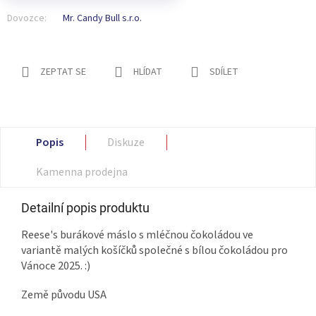
Dovozce:
Mr. Candy Bull s.r.o.
ZEPTAT SE
HLÍDAT
SDÍLET
Popis
Diskuze
Kamenna prodejna
Detailní popis produktu
Reese's burákové máslo s mléčnou čokoládou ve
variantě malých košíčků společné s bílou čokoládou pro
Vánoce 2025. :)
Země původu USA