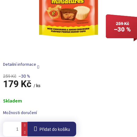
259 Kč
–30 %
Detailní informace
259 Kč
–30 %
179 Kč
/ ks
Měrná
cena:
Skladem
Možnosti doručení
Přidat do košíku