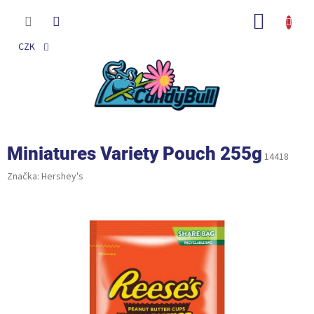
Přejít
na
NÁKUP
obsah
KOŠÍK
CZK
Miniatures Variety Pouch 255g
14418
Značka:
Hershey's