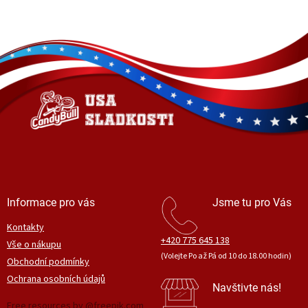
Z
á
p
a
t
í
Informace pro vás
Jsme tu pro Vás
Kontakty
+420 775 645 138
Vše o nákupu
(Volejte Po až Pá od 10 do 18.00 hodin)
Obchodní podmínky
Ochrana osobních údajů
Navštivte nás!
Free resources by @freepik.com