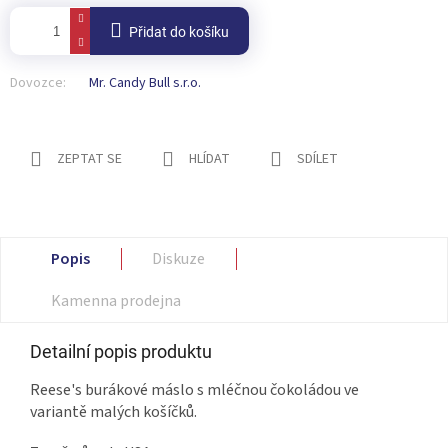
Přidat do košíku
Dovozce:
Mr. Candy Bull s.r.o.
ZEPTAT SE
HLÍDAT
SDÍLET
Popis
Diskuze
Kamenna prodejna
Detailní popis produktu
Reese's burákové máslo s mléčnou čokoládou ve
variantě malých košíčků.