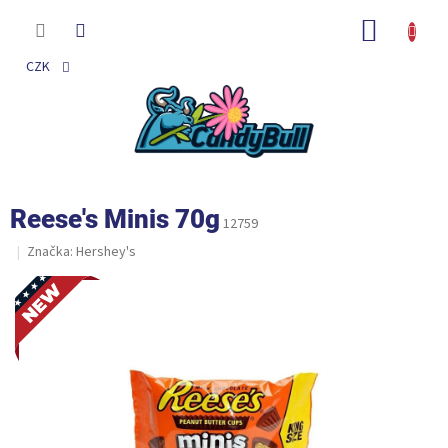
Přejít
na
NÁKUP
obsah
KOŠÍK
CZK
Reese's Minis 70g
12759
Značka:
Hershey's
Novinka