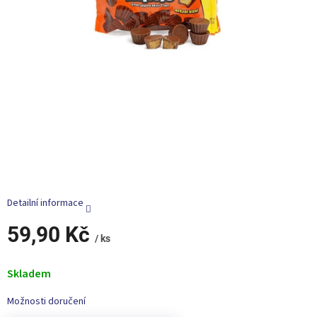
Detailní informace
59,90 Kč
/ ks
Měrná
cena:
Skladem
Možnosti doručení