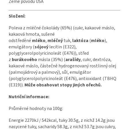
Země původu USA
Složení:
Poleva z mléčné čokolády (65%) (cukr, kakaové máslo,
kakaová hmota, sušené
odstředěné
mléko
,
mléčný
tuk,
laktóza
(
mléko
),
emulgátory (
sójový
lecitin (E322),
polyglycerolpolyricinoleát (E476)), střed
z
burákového
másla (35%) (
arašídy
, cukr, dextróza,
kakaové máslo, částečně hydrogenovaný rostlinný olej
(palmojádrový a palmový), sůl, emulgátor
(polyglycerolpolyricinoleát (E476), antioxidant (TBHQ
(E319)).
Může obsahovat stopy jiných ořechů.
Nutriční informace:
Průměrné hodnoty na 100g:
Energie 2270kJ / 542kcal, tuky 30.5g, z nichž 14.2g jsou
nasycené tuky, sacharidy 58.3g, z nichž 53.7g jsou cukry,