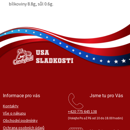
bílkoviny 8.8g, sůl 0.6g.
Z
á
p
a
t
í
Informace pro vás
Jsme tu pro Vás
Kontakty
+420 775 645 138
Vše o nákupu
(Volejte Po až Pá od 10 do 18.00 hodin)
Obchodní podmínky
Ochrana osobních údajů