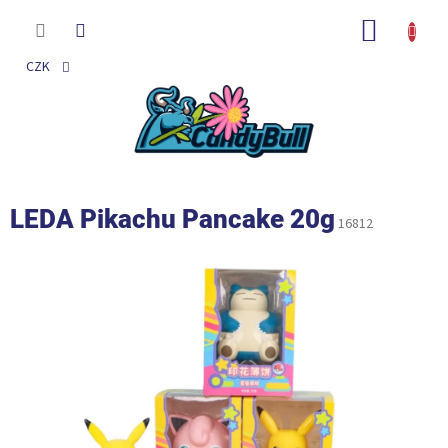
Přejít
na
NÁKUP
obsah
KOŠÍK
CZK
LEDA Pikachu Pancake 20g
16812