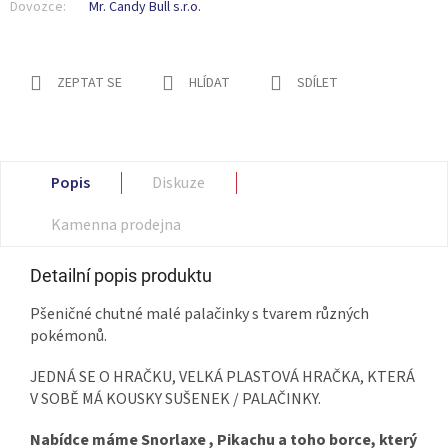
Dovozce:
Mr. Candy Bull s.r.o.
ZEPTAT SE
HLÍDAT
SDÍLET
Popis
Diskuze
Kamenna prodejna
Detailní popis produktu
Pšeničné chutné malé palačinky s tvarem různých
pokémonů.
JEDNÁ SE O HRAČKU, VELKÁ PLASTOVÁ HRAČKA, KTERÁ
V SOBĚ MÁ KOUSKY SUŠENEK / PALAČINKY.
Nabídce máme Snorlaxe , Pikachu a toho borce, který