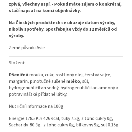
zpívá, všechny uspí. - Pokud máte zájem o konkrétní,
stačí napsat na konci objednávky.
Na Čínských produktech se ukazuje datum výroby,
nikoliv spotřeby. Spotřebujte vždy do 12 měsíců od
výroby.
Země původu Asie
Složení:
Pšeničná
mouka, cukr, rostlinný olej, čerstvá vejce,
margarín, plnotučné sušené
mléko
, sůl,
hydrogenuhličitan sodný, hydrogenuhličitan amonný a
potravinářské přídatné látky.
Nutriční informace na 100g
Energie 1785 KJ/ 426Kcal, tuky 7.2g, z toho cukry 0g,
Sacharidy 80.3g, z toho cukry 0g, bílkovny 9g, sul 0.15g