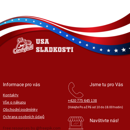
Z
á
p
a
t
í
Informace pro vás
Jsme tu pro Vás
Kontakty
+420 775 645 138
Vše o nákupu
(Volejte Po až Pá od 10 do 18.00 hodin)
Obchodní podmínky
Ochrana osobních údajů
Navštivte nás!
Free resources by @freepik.com