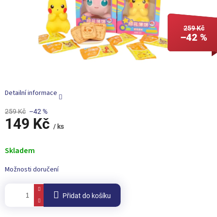
259 Kč
–42 %
Detailní informace
259 Kč
–42 %
149 Kč
/ ks
Měrná
cena:
Skladem
Možnosti doručení
Přidat do košíku