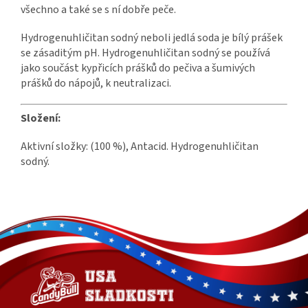
všechno a také se s ní dobře peče.
Hydrogenuhličitan sodný neboli jedlá soda je bílý prášek
se zásaditým pH. Hydrogenuhličitan sodný se používá
jako součást kypřicích prášků do pečiva a šumivých
prášků do nápojů, k neutralizaci.
Složení:
Aktivní složky: (100 %), Antacid. Hydrogenuhličitan
sodný.
Z
á
p
a
t
í