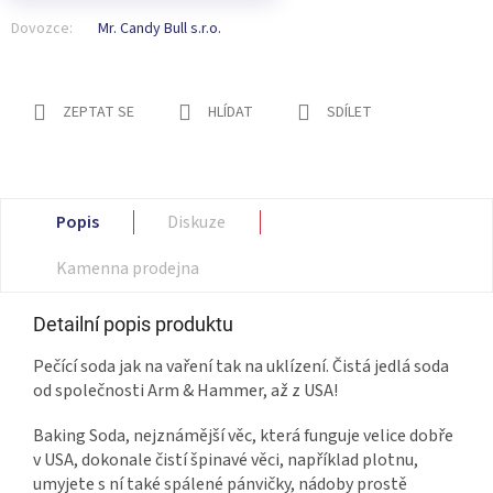
Dovozce:
Mr. Candy Bull s.r.o.
ZEPTAT SE
HLÍDAT
SDÍLET
Popis
Diskuze
Kamenna prodejna
Detailní popis produktu
Pečící soda jak na vaření tak na uklízení. Čistá jedlá soda
od společnosti Arm & Hammer, až z USA!
Baking Soda, nejznámější věc, která funguje velice dobře
v USA, dokonale čistí špinavé věci, například plotnu,
umyjete s ní také spálené pánvičky, nádoby prostě