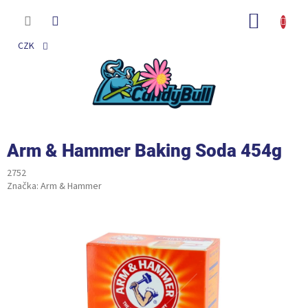
Přejít
na
NÁKUP
obsah
KOŠÍK
CZK
Arm & Hammer Baking Soda 454g
2752
Značka:
Arm & Hammer