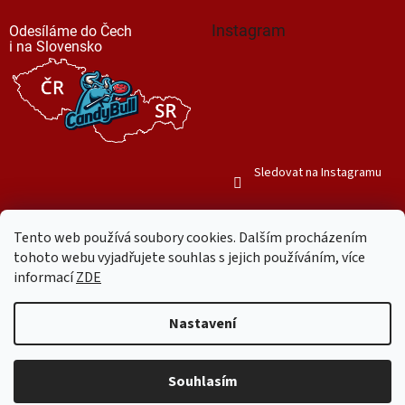
Instagram
Odesíláme do Čech
i na Slovensko
Sledovat na Instagramu
Tento web používá soubory cookies. Dalším procházením
tohoto webu vyjadřujete souhlas s jejich používáním, více
informací
ZDE
Vytvořil Shoptet
Nastavení
Copyright 2026
Mr. Candy Bull
. Všechna práva vyhrazena.
Upravit
nastavení cookies
Souhlasím