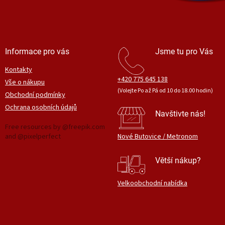
Informace pro vás
Jsme tu pro Vás
Kontakty
+420 775 645 138
Vše o nákupu
(Volejte Po až Pá od 10 do 18.00 hodin)
Obchodní podmínky
Ochrana osobních údajů
Navštivte nás!
Free resources by @freepik.com
and @pixelperfect
Nové Butovice / Metronom
Větší nákup?
Velkoobchodní nabídka