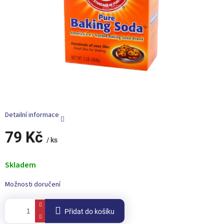
Detailní informace
79 Kč
/ ks
Měrná
cena:
Skladem
Možnosti doručení
Přidat do košíku