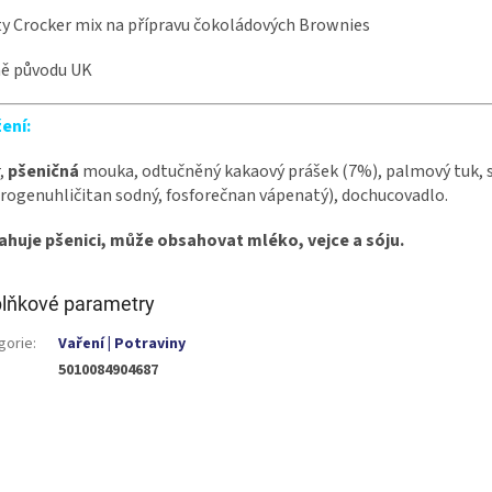
y Crocker mix na přípravu čokoládových Brownies
ě původu UK
ení:
,
pšeničná
mouka, odtučněný kakaový prášek (7%), palmový tuk, sů
rogenuhličitan sodný, fosforečnan vápenatý), dochucovadlo.
ahuje pšenici, může obsahovat mléko, vejce a sóju.
lňkové parametry
gorie
:
Vaření | Potraviny
5010084904687