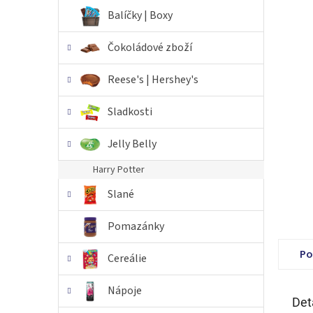
n
Balíčky | Boxy
e
l
Čokoládové zboží
Reese's | Hershey's
Sladkosti
Jelly Belly
Harry Potter
Slané
Pomazánky
Po
Cereálie
Nápoje
Det