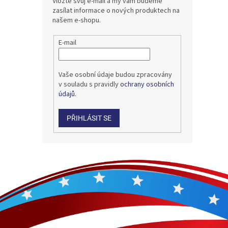
Vložte svůj e-mail a my vám budeme
zasílat informace o nových produktech na
našem e-shopu.
E-mail
Vaše osobní údaje budou zpracovány
v souladu s pravidly
ochrany osobních
údajů.
PŘIHLÁSIT SE
Z
á
p
a
t
í