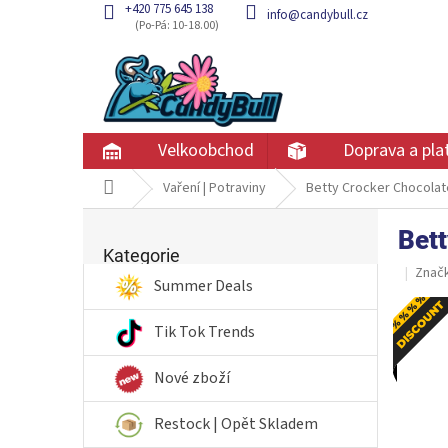
Přejít
+420 775 645 138
info@candybull.cz
na
obsah
Velkoobchod
Doprava a pla
Domů
Vaření | Potraviny
Betty Crocker Chocola
P
Bet
Přeskočit
o
kategorie
Kategorie
s
Znač
t
Summer Deals
r
Akc
a
Tik Tok Trends
n
n
Nové zboží
í
p
Restock | Opět Skladem
a