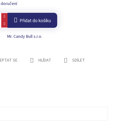
 doručení
Přidat do košíku
Mr. Candy Bull s.r.o.
EPTAT SE
HLÍDAT
SDÍLET