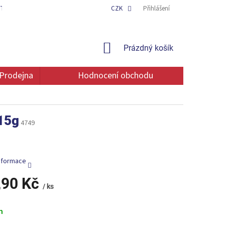
TAKT
OCHRANA OSOBNÍCH ÚDAJŮ
CZK
Přihlášení
NÁKUPNÍ
Prázdný košík
KOŠÍK
Prodejna
Hodnocení obchodu
15g
4749
informace
,90 Kč
/ ks
m