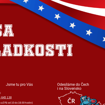
Jsme tu pro Vás
Odesíláme do Čech
i na Slovensko
 645 138
o až Pá od 10 do 18.00 hodin)