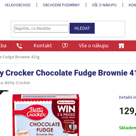
VELKOOBCHOD
OBCHODNÍ PODMÍNKY
VŠE O NÁKUPU
KON
HLEDAT
tba
Kontakt
Vše o nákupu
te Fudge Brownie 415g
ty Crocker Chocolate Fudge Brownie 4
ka:
Betty Crocker
e
Detailní 
129
Měrná
cena:
Sklade