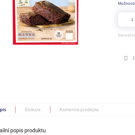
Možnosti
Dovozce:
Z
pis
Diskuze
Kamenna prodejna
ailní popis produktu