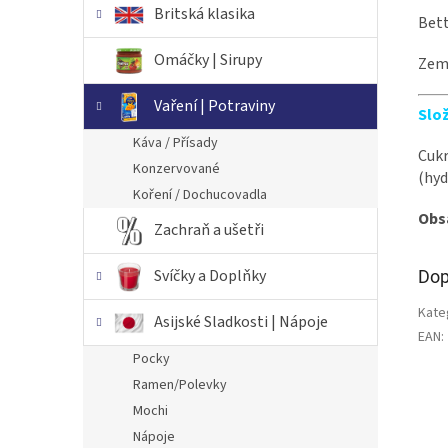
Britská klasika
Bett
Omáčky | Sirupy
Zem
Vaření | Potraviny
Slož
Káva / Přísady
Cukr
Konzervované
(hyd
Koření / Dochucovadla
Obs
Zachraň a ušetři
Svíčky a Doplňky
Dop
Kate
Asijské Sladkosti | Nápoje
EAN
:
Pocky
Ramen/Polevky
Mochi
Nápoje