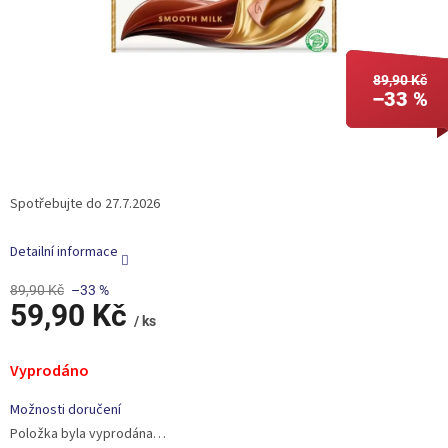
89,90 Kč
–33 %
Spotřebujte do 27.7.2026
Detailní informace
89,90 Kč
–33 %
59,90 Kč
/ ks
Měrná
cena:
Vyprodáno
Možnosti doručení
Položka byla vyprodána…