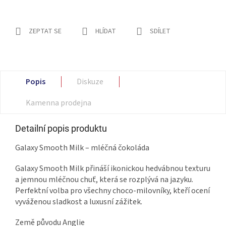
ZEPTAT SE
HLÍDAT
SDÍLET
Popis
Diskuze
Kamenna prodejna
Detailní popis produktu
Galaxy Smooth Milk – mléčná čokoláda
Galaxy Smooth Milk přináší ikonickou hedvábnou texturu
a jemnou mléčnou chuť, která se rozplývá na jazyku.
Perfektní volba pro všechny choco-milovníky, kteří ocení
vyváženou sladkost a luxusní zážitek.
Země původu Anglie