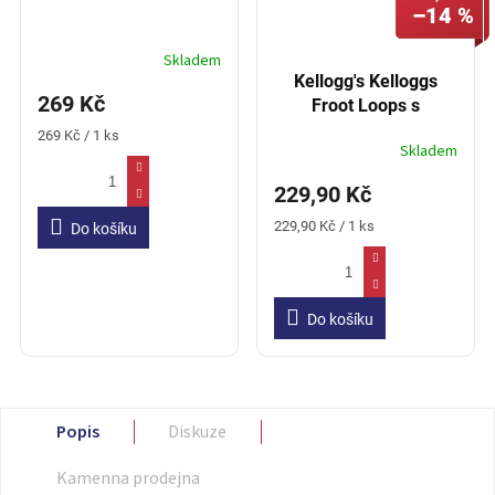
–14 %
Skladem
Kellogg's Kelloggs
269 Kč
Froot Loops s
Marshmallows 315g
Měrná
269 Kč / 1 ks
Skladem
cena:
229,90 Kč
Měrná
229,90 Kč / 1 ks
Do košíku
cena:
Do košíku
Popis
Diskuze
Kamenna prodejna