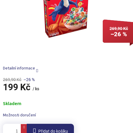
269,90 Kč
–26 %
Detailní informace
269,90 Kč
–26 %
199 Kč
/ ks
Měrná
cena:
Skladem
Možnosti doručení
Přidat do košíku