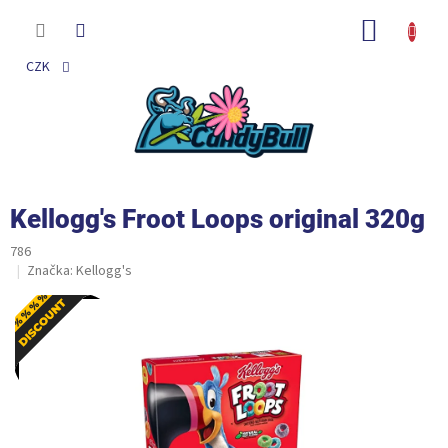
Přejít
na
NÁKUP
obsah
KOŠÍK
CZK
Kellogg's Froot Loops original 320g
786
Značka:
Kellogg's
Akce