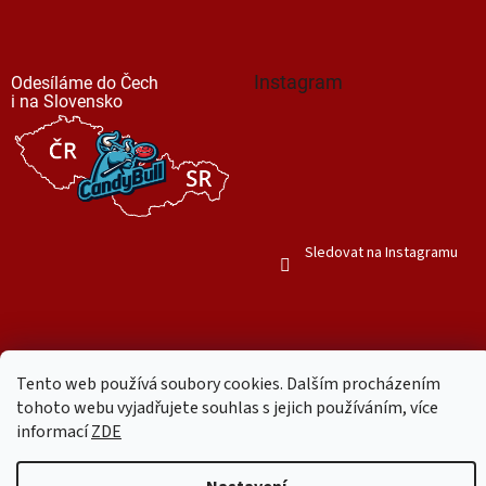
Instagram
Odesíláme do Čech
i na Slovensko
Sledovat na Instagramu
Tento web používá soubory cookies. Dalším procházením
Vytvořil Shoptet
tohoto webu vyjadřujete souhlas s jejich používáním, více
informací
ZDE
Copyright 2026
Mr. Candy Bull
. Všechna práva vyhrazena.
Upravit
nastavení cookies