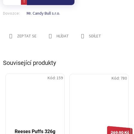
Dovozce:
Mr. Candy Bull s.r.o.
ZEPTAT SE
HLÍDAT
SDÍLET
Související produkty
Kód:
159
Kód:
780
Reeses Puffs 326g
269,90 Kč