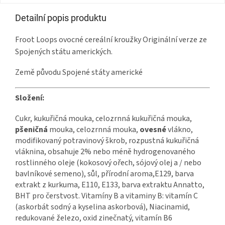
Detailní popis produktu
Froot Loops ovocné cereální kroužky Originální verze ze
Spojených státu amerických.
Země původu Spojené státy americké
Složení:
Cukr, kukuřičná mouka, celozrnná kukuřičná mouka,
pšeničná
mouka, celozrnná mouka,
ovesné
vlákno,
modifikovaný potravinový škrob, rozpustná kukuřičná
vláknina, obsahuje 2% nebo méně hydrogenovaného
rostlinného oleje (kokosový ořech, sójový olej a / nebo
bavlníkové semeno), sůl, přírodní aroma,E129, barva
extrakt z kurkuma, E110, E133, barva extraktu Annatto,
BHT pro čerstvost. Vitamíny B a vitaminy B: vitamín C
(askorbát sodný a kyselina askorbová), Niacinamid,
redukované železo, oxid zinečnatý, vitamín B6