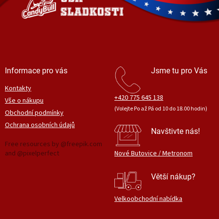
í
Informace pro vás
Jsme tu pro Vás
Kontakty
+420 775 645 138
Vše o nákupu
(Volejte Po až Pá od 10 do 18.00 hodin)
Obchodní podmínky
Ochrana osobních údajů
Navštivte nás!
Free resources by @freepik.com
and @pixelperfect
Nové Butovice / Metronom
Větší nákup?
Velkoobchodní nabídka