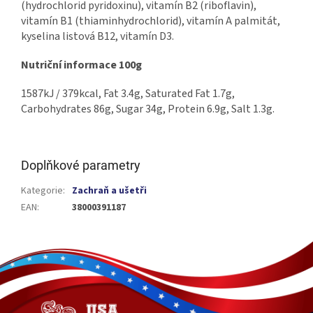
(hydrochlorid pyridoxinu), vitamín B2 (riboflavin),
vitamín B1 (thiaminhydrochlorid), vitamín A palmitát,
kyselina listová B12, vitamín D3.
Nutriční informace 100g
1587kJ / 379kcal, Fat 3.4g, Saturated Fat 1.7g,
Carbohydrates 86g, Sugar 34g, Protein 6.9g, Salt 1.3g.
Doplňkové parametry
Kategorie
:
Zachraň a ušetři
EAN
:
38000391187
Z
á
p
a
t