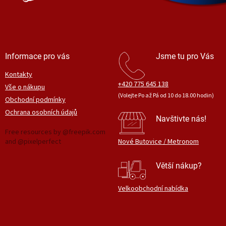
Informace pro vás
Jsme tu pro Vás
Kontakty
+420 775 645 138
Vše o nákupu
(Volejte Po až Pá od 10 do 18.00 hodin)
Obchodní podmínky
Ochrana osobních údajů
Navštivte nás!
Free resources by @freepik.com
and @pixelperfect
Nové Butovice / Metronom
Větší nákup?
Velkoobchodní nabídka