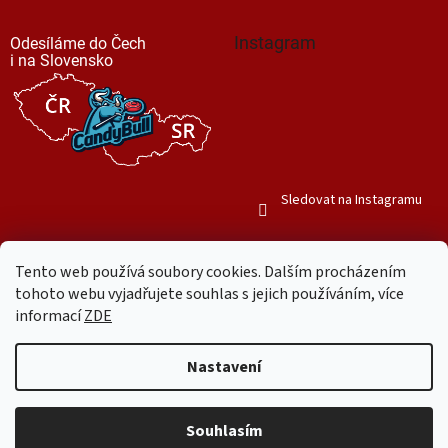
Instagram
Odesíláme do Čech
i na Slovensko
Sledovat na Instagramu
Tento web používá soubory cookies. Dalším procházením
tohoto webu vyjadřujete souhlas s jejich používáním, více
informací
ZDE
Vytvořil Shoptet
Nastavení
Copyright 2026
Mr. Candy Bull
. Všechna práva vyhrazena.
Upravit
nastavení cookies
Souhlasím