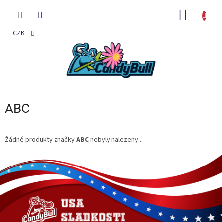
Přejít
na
NÁKUP
obsah
KOŠÍK
CZK
ABC
Žádné produkty značky
ABC
nebyly nalezeny...
Z
á
p
a
t
í