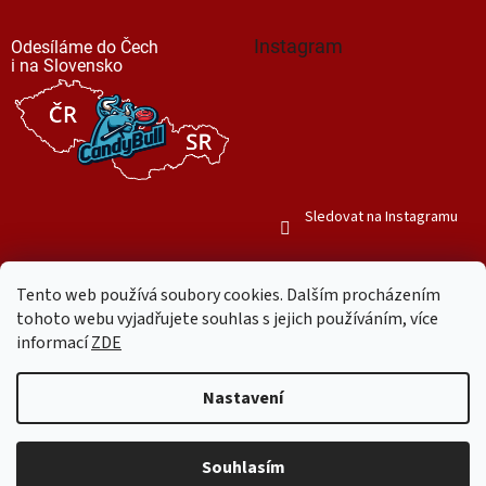
Instagram
Odesíláme do Čech
i na Slovensko
Sledovat na Instagramu
Tento web používá soubory cookies. Dalším procházením
tohoto webu vyjadřujete souhlas s jejich používáním, více
informací
ZDE
Vytvořil Shoptet
Nastavení
Copyright 2026
Mr. Candy Bull
. Všechna práva vyhrazena.
Upravit
nastavení cookies
Souhlasím