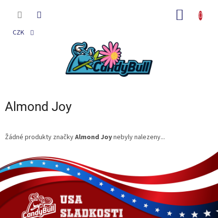
Přejít
na
NÁKUP
obsah
KOŠÍK
CZK
Almond Joy
Žádné produkty značky
Almond Joy
nebyly nalezeny...
Z
á
p
a
t
í