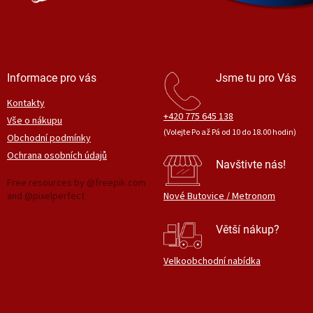
Informace pro vás
Jsme tu pro Vás
Kontakty
+420 775 645 138
Vše o nákupu
(Volejte Po až Pá od 10 do 18.00 hodin)
Obchodní podmínky
Ochrana osobních údajů
Navštivte nás!
Free resources by @freepik.com
and @pixelperfect
Nové Butovice / Metronom
Větší nákup?
Velkoobchodní nabídka