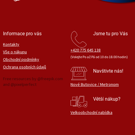
Informace pro vás
Jsme tu pro Vás
Kontakty
+420 775 645 138
Vše o nákupu
(Volejte Po až Pá od 10 do 18.00 hodin)
Obchodní podmínky
Ochrana osobních údajů
Navštivte nás!
Free resources by @freepik.com
and @pixelperfect
Nové Butovice / Metronom
Větší nákup?
Velkoobchodní nabídka