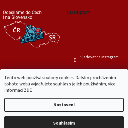
Instagram
Odesíláme do Čech
i na Slovensko
Sledovat na Instagramu
Tento web používá soubory cookies. Dalším procházením
tohoto webu vyjadřujete souhlas s jejich používáním, více
informací
ZDE
Vytvořil Shoptet
Nastavení
Copyright 2026
Mr. Candy Bull
. Všechna práva vyhrazena.
Upravit
nastavení cookies
Souhlasím