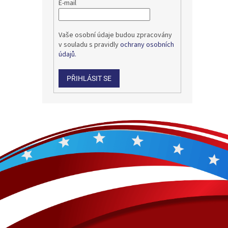
E-mail
Vaše osobní údaje budou zpracovány
v souladu s pravidly
ochrany osobních
údajů.
PŘIHLÁSIT SE
Z
á
p
a
t
í