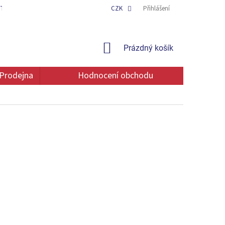
TAKT
OCHRANA OSOBNÍCH ÚDAJŮ
CZK
Přihlášení
NÁKUPNÍ
Prázdný košík
KOŠÍK
Prodejna
Hodnocení obchodu