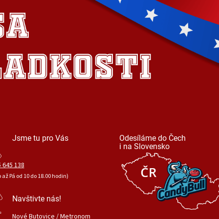
Jsme tu pro Vás
Odesíláme do Čech
i na Slovensko
 645 138
o až Pá od 10 do 18.00 hodin)
Navštivte nás!
Nové Butovice / Metronom