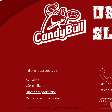
Informace pro vás
Kontakty
+420 775
Vše o nákupu
(Volejte P
Obchodní podmínky
Ochrana osobních údajů
Free resources by @freepik.com and