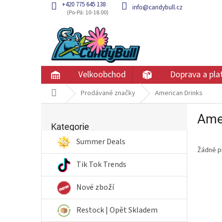
Přejít
+420 775 645 138
info@candybull.cz
na
obsah
Velkoobchod
Doprava a pla
Domů
Prodávané značky
American Drinks
P
Ame
Přeskočit
o
kategorie
Kategorie
s
t
Summer Deals
Žádné p
r
a
Tik Tok Trends
n
n
Nové zboží
í
p
Restock | Opět Skladem
a