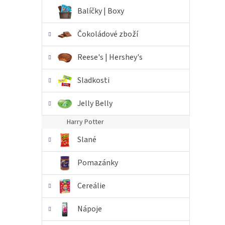
n
Balíčky | Boxy
e
l
Čokoládové zboží
Reese's | Hershey's
Sladkosti
Jelly Belly
Harry Potter
Slané
Pomazánky
Cereálie
Nápoje