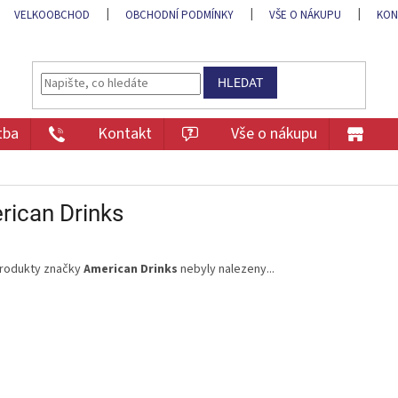
VELKOOBCHOD
OBCHODNÍ PODMÍNKY
VŠE O NÁKUPU
KON
HLEDAT
tba
Kontakt
Vše o nákupu
rican Drinks
rodukty značky
American Drinks
nebyly nalezeny...