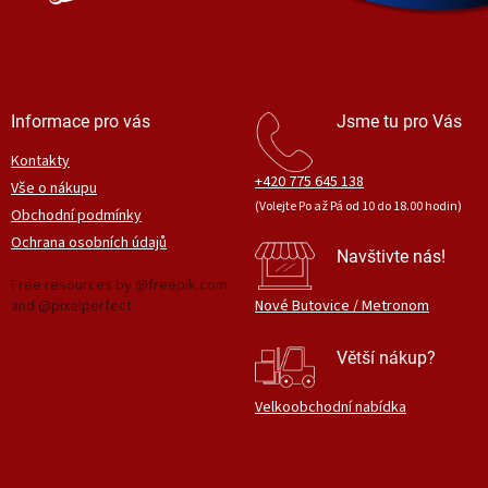
Informace pro vás
Jsme tu pro Vás
Kontakty
+420 775 645 138
Vše o nákupu
(Volejte Po až Pá od 10 do 18.00 hodin)
Obchodní podmínky
Ochrana osobních údajů
Navštivte nás!
Free resources by @freepik.com
and @pixelperfect
Nové Butovice / Metronom
Větší nákup?
Velkoobchodní nabídka