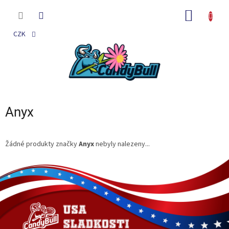
Přejít
na
NÁKUP
obsah
KOŠÍK
CZK
Anyx
Žádné produkty značky
Anyx
nebyly nalezeny...
Z
á
p
a
t
í