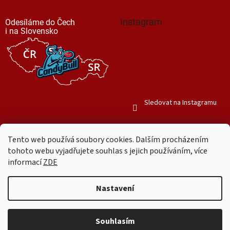
Instagram
Odesíláme do Čech
i na Slovensko
Sledovat na Instagramu
Tento web používá soubory cookies. Dalším procházením
tohoto webu vyjadřujete souhlas s jejich používáním, více
informací
ZDE
Vytvořil Shoptet
Nastavení
Copyright 2026
Mr. Candy Bull
. Všechna práva vyhrazena.
Upravit
nastavení cookies
Souhlasím