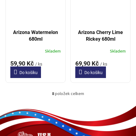
Arizona Watermelon
Arizona Cherry Lime
680ml
Rickey 680ml
Skladem
Skladem
59,90 Kč
69,90 Kč
/ ks
/ ks
Do košíku
Do košíku
8
položek celkem
O
v
l
Z
á
á
d
p
a
a
c
t