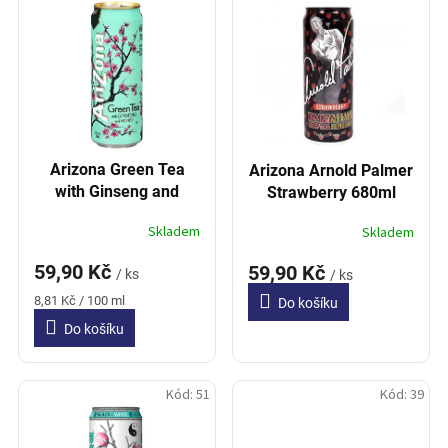
í
p
p
i
r
s
o
p
d
r
u
o
k
d
t
Arizona Green Tea
Arizona Arnold Palmer
u
ů
with Ginseng and
Strawberry 680ml
k
Honey 680ml
Arizona
t
Skladem
Skladem
ů
59,90 Kč
59,90 Kč
/ ks
/ ks
Měrná
8,81 Kč / 100 ml
Do košíku
cena:
Do košíku
Kód:
51
Kód:
39