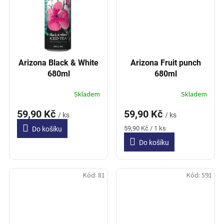
Arizona Black & White
Arizona Fruit punch
680ml
680ml
Skladem
Skladem
59,90 Kč
59,90 Kč
/ ks
/ ks
Měrná
59,90 Kč / 1 ks
Do košíku
cena:
Do košíku
Kód:
81
Kód:
591