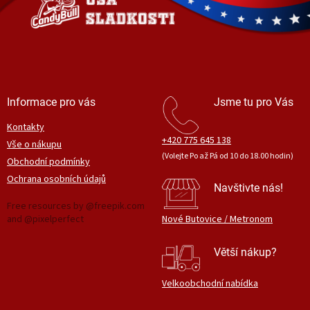
í
í
p
r
v
k
y
v
ý
Informace pro vás
Jsme tu pro Vás
p
i
Kontakty
s
+420 775 645 138
Vše o nákupu
u
(Volejte Po až Pá od 10 do 18.00 hodin)
Obchodní podmínky
Ochrana osobních údajů
Navštivte nás!
Free resources by @freepik.com
and @pixelperfect
Nové Butovice / Metronom
Větší nákup?
Velkoobchodní nabídka