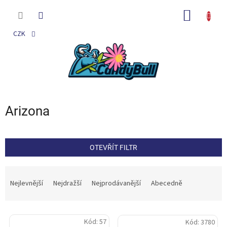
Přejít
na
NÁKUP
obsah
KOŠÍK
CZK
Arizona
OTEVŘÍT FILTR
Ř
a
Nejlevnější
Nejdražší
Nejprodávanější
Abecedně
z
e
V
n
Kód:
57
Kód:
3780
ý