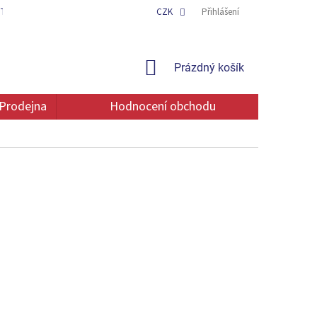
TAKT
OCHRANA OSOBNÍCH ÚDAJŮ
CZK
Přihlášení
NÁKUPNÍ
Prázdný košík
KOŠÍK
Prodejna
Hodnocení obchodu