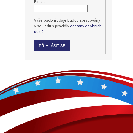
E-mail
Vaše osobní údaje budou zpracovány
v souladu s pravidly
ochrany osobních
údajů.
PŘIHLÁSIT SE
Z
á
p
a
t
í