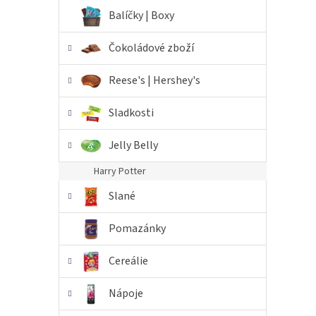
n
Balíčky | Boxy
e
l
Čokoládové zboží
Reese's | Hershey's
Sladkosti
Jelly Belly
Harry Potter
Slané
Pomazánky
Cereálie
Nápoje