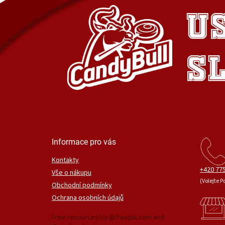
Informace pro vás
Kontakty
+420 775
Vše o nákupu
(Volejte P
Obchodní podmínky
Ochrana osobních údajů
Free resources by @freepik.com and