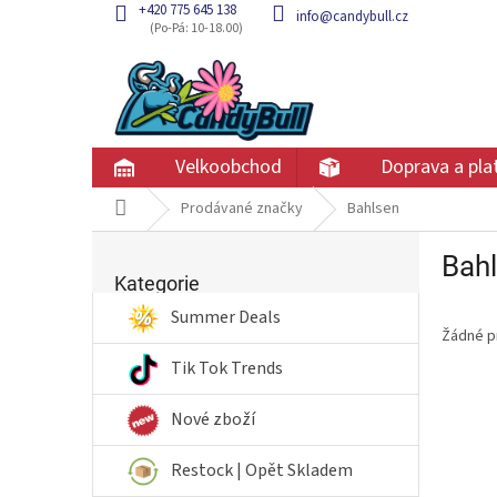
Přejít
+420 775 645 138
info@candybull.cz
na
obsah
Velkoobchod
Doprava a pla
Domů
Prodávané značky
Bahlsen
P
Bah
Přeskočit
o
kategorie
Kategorie
s
t
Summer Deals
Žádné p
r
a
Tik Tok Trends
n
n
Nové zboží
í
p
Restock | Opět Skladem
a