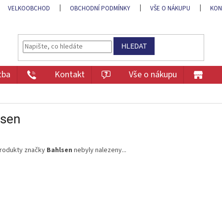
VELKOOBCHOD
OBCHODNÍ PODMÍNKY
VŠE O NÁKUPU
KON
HLEDAT
tba
Kontakt
Vše o nákupu
lsen
rodukty značky
Bahlsen
nebyly nalezeny...