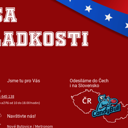
Jsme tu pro Vás
Odesíláme do Čech
i na Slovensko
 645 138
o až Pá od 10 do 18.00 hodin)
Navštivte nás!
Nové Butovice / Metronom