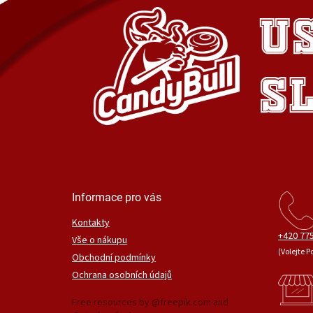
Informace pro vás
Kontakty
+420 775
Vše o nákupu
(Volejte P
Obchodní podmínky
Ochrana osobních údajů
Free resources by @freepik.com and