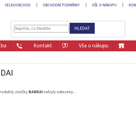
VELKOOBCHOD
OBCHODNÍ PODMÍNKY
VŠE O NÁKUPU
KON
HLEDAT
tba
Kontakt
Vše o nákupu
DAI
rodukty značky
BANDAI
nebyly nalezeny...