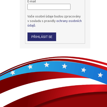
E-mail
Vaše osobní údaje budou zpracovány
v souladu s pravidly
ochrany osobních
údajů.
PŘIHLÁSIT SE
Z
á
p
a
t
í