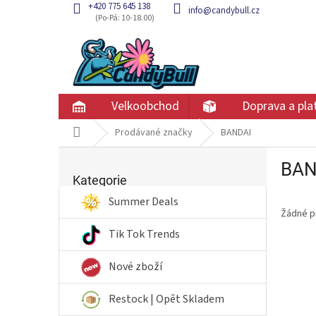
Přejít
+420 775 645 138
info@candybull.cz
na
obsah
Velkoobchod
Doprava a pla
Domů
Prodávané značky
BANDAI
P
BAN
Přeskočit
o
kategorie
Kategorie
s
t
Summer Deals
Žádné p
r
a
Tik Tok Trends
n
n
Nové zboží
í
p
Restock | Opět Skladem
a