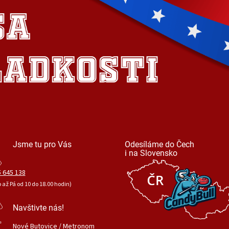
Jsme tu pro Vás
Odesíláme do Čech
i na Slovensko
 645 138
o až Pá od 10 do 18.00 hodin)
Navštivte nás!
Nové Butovice / Metronom