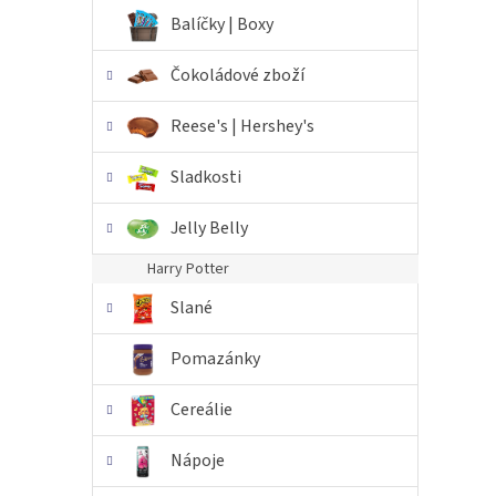
n
Balíčky | Boxy
e
l
Čokoládové zboží
Reese's | Hershey's
Sladkosti
Jelly Belly
Harry Potter
Slané
Pomazánky
Cereálie
Nápoje