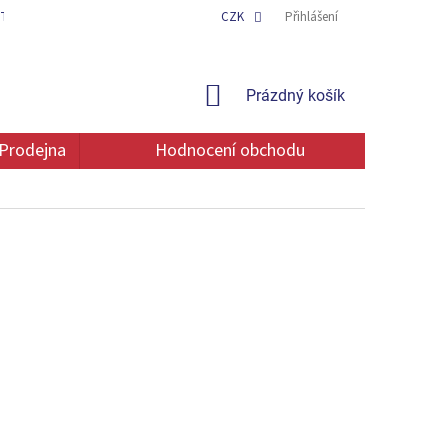
TAKT
OCHRANA OSOBNÍCH ÚDAJŮ
CZK
Přihlášení
NÁKUPNÍ
Prázdný košík
KOŠÍK
Prodejna
Hodnocení obchodu