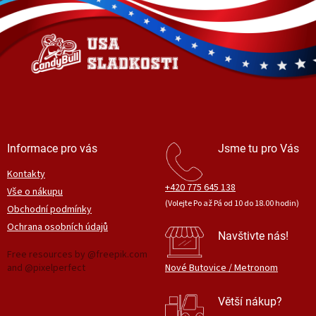
d
p
a
a
c
t
í
í
p
r
v
k
y
v
ý
Informace pro vás
Jsme tu pro Vás
p
i
Kontakty
s
+420 775 645 138
Vše o nákupu
u
(Volejte Po až Pá od 10 do 18.00 hodin)
Obchodní podmínky
Ochrana osobních údajů
Navštivte nás!
Free resources by @freepik.com
and @pixelperfect
Nové Butovice / Metronom
Větší nákup?