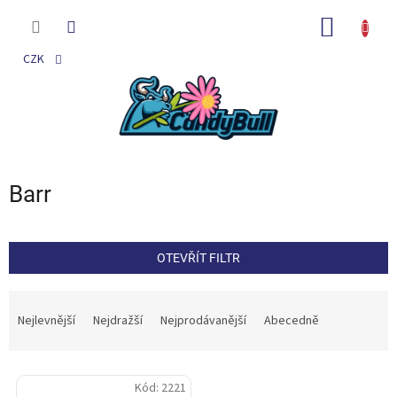
Přejít
na
NÁKUP
obsah
KOŠÍK
CZK
Barr
OTEVŘÍT FILTR
Ř
a
Nejlevnější
Nejdražší
Nejprodávanější
Abecedně
z
e
V
n
Kód:
2221
ý