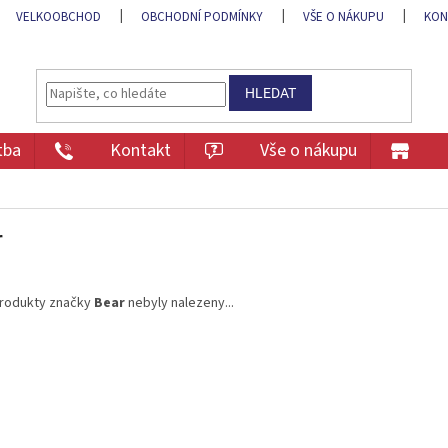
VELKOOBCHOD
OBCHODNÍ PODMÍNKY
VŠE O NÁKUPU
KON
HLEDAT
tba
Kontakt
Vše o nákupu
r
rodukty značky
Bear
nebyly nalezeny...