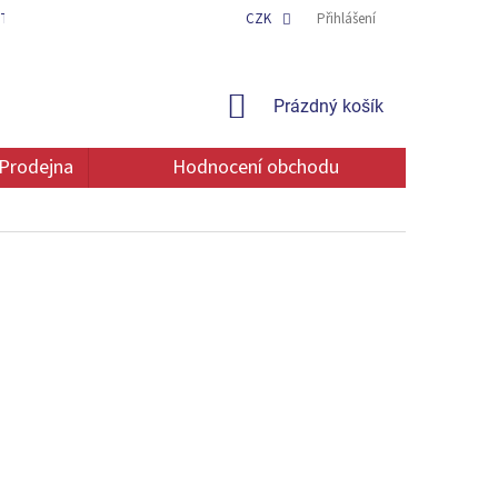
TAKT
OCHRANA OSOBNÍCH ÚDAJŮ
CZK
Přihlášení
NÁKUPNÍ
Prázdný košík
KOŠÍK
Prodejna
Hodnocení obchodu