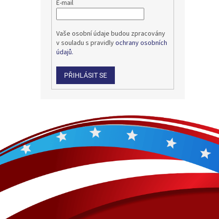
E-mail
Vaše osobní údaje budou zpracovány
v souladu s pravidly
ochrany osobních
údajů.
PŘIHLÁSIT SE
Z
á
p
a
t
í