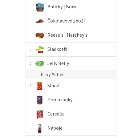
n
Balíčky | Boxy
e
l
Čokoládové zboží
Reese's | Hershey's
Sladkosti
Jelly Belly
Harry Potter
Slané
Pomazánky
Cereálie
Nápoje