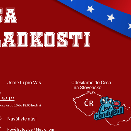
Jsme tu pro Vás
Odesíláme do Čech
i na Slovensko
 645 138
o až Pá od 10 do 18.00 hodin)
Navštivte nás!
Nové Butovice / Metronom