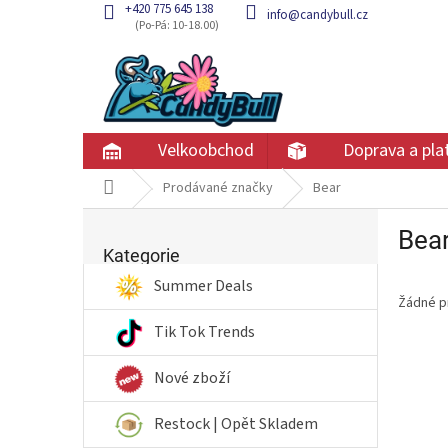
Přejít
+420 775 645 138
info@candybull.cz
na
obsah
Velkoobchod
Doprava a pla
Domů
Prodávané značky
Bear
P
Bea
Přeskočit
o
kategorie
Kategorie
s
t
Summer Deals
Žádné p
r
a
Tik Tok Trends
n
n
Nové zboží
í
p
Restock | Opět Skladem
a