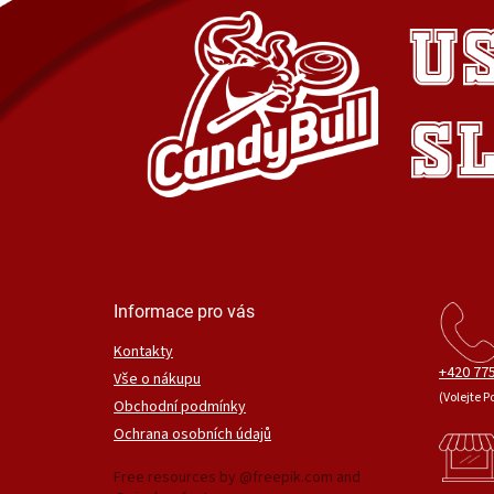
Informace pro vás
Kontakty
+420 775
Vše o nákupu
(Volejte P
Obchodní podmínky
Ochrana osobních údajů
Free resources by @freepik.com and