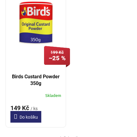
í
p
p
i
r
s
o
p
d
r
u
o
k
d
t
199 Kč
u
ů
–25 %
k
t
ů
Birds Custard Powder
350g
Skladem
149 Kč
/ ks
Do košíku