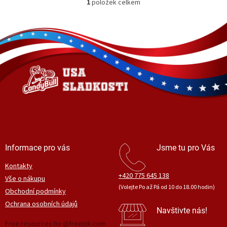
1
položek celkem
O
v
l
Z
á
á
d
p
a
a
c
t
í
í
p
r
v
k
y
v
ý
Informace pro vás
Jsme tu pro Vás
p
i
Kontakty
s
+420 775 645 138
Vše o nákupu
u
(Volejte Po až Pá od 10 do 18.00 hodin)
Obchodní podmínky
Ochrana osobních údajů
Navštivte nás!
Free resources by @freepik.com