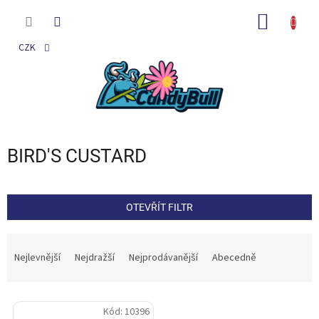
Přejít
na
NÁKUP
obsah
KOŠÍK
CZK
BIRD'S CUSTARD
OTEVŘÍT FILTR
Ř
a
Nejlevnější
Nejdražší
Nejprodávanější
Abecedně
z
e
V
n
Kód:
10396
ý