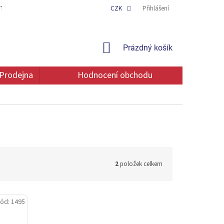
TAKT
OCHRANA OSOBNÍCH ÚDAJŮ
CZK
Přihlášení
NÁKUPNÍ
Prázdný košík
KOŠÍK
Prodejna
Hodnocení obchodu
2
položek celkem
ód:
1495