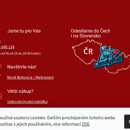
Jsme tu pro Vás
Odesíláme do Čech
i na Slovensko
 645 138
o až Pá od 10 do 18.00 hodin)
Navštivte nás!
Nové Butovice / Metronom
Větší nákup?
Velkoobchodní nabídka
oužívá soubory cookies. Dalším procházením tohoto webu
ouhlas s jejich používáním, více informací
ZDE