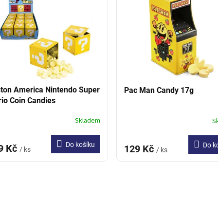
ton America Nintendo Super
Pac Man Candy 17g
io Coin Candies
Skladem
S
Do košíku
Do k
9 Kč
129 Kč
/ ks
/ ks
O
v
l
á
d