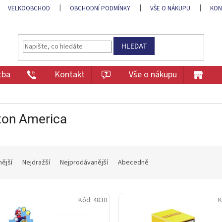
VELKOOBCHOD
OBCHODNÍ PODMÍNKY
VŠE O NÁKUPU
KON
HLEDAT
tba
Kontakt
Vše o nákupu
ton America
nější
Nejdražší
Nejprodávanější
Abecedně
Kód:
4830
K