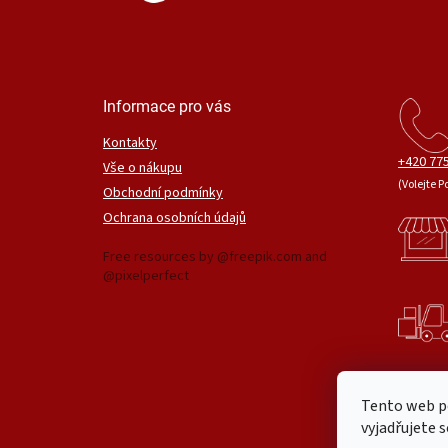
Informace pro vás
Kontakty
+420 775
Vše o nákupu
(Volejte P
Obchodní podmínky
Ochrana osobních údajů
Free resources by @freepik.com and
@pixelperfect
Tento web p
vyjadřujete s