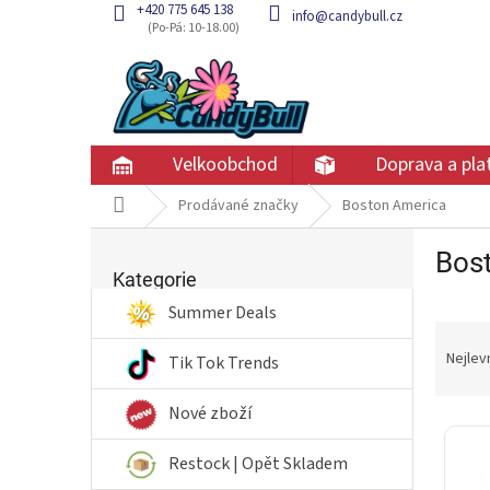
Přejít
+420 775 645 138
info@candybull.cz
na
obsah
Velkoobchod
Doprava a pla
Domů
Prodávané značky
Boston America
P
Bos
Přeskočit
o
kategorie
Kategorie
s
t
Summer Deals
Ř
r
a
a
Nejlev
Tik Tok Trends
z
n
e
n
Nové zboží
V
n
í
ý
í
p
Restock | Opět Skladem
p
p
a