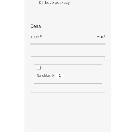
Dárkové poukazy
Cena
109
Kč
129
Kč
Na skladě
2