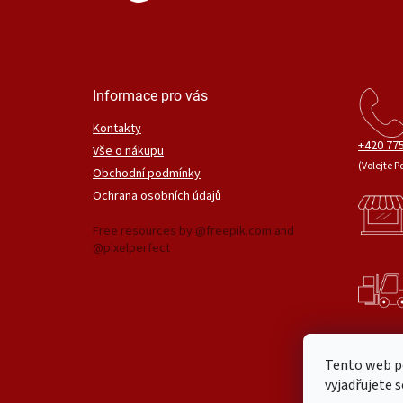
Informace pro vás
Kontakty
+420 775
Vše o nákupu
(Volejte P
Obchodní podmínky
Ochrana osobních údajů
Free resources by @freepik.com and
@pixelperfect
Tento web p
vyjadřujete s