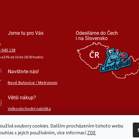
Jsme tu pro Vás
Odesíláme do Čech
i na Slovensko
 645 138
o až Pá od 10 do 18.00 hodin)
Navštivte nás!
Nové Butovice / Metronom
Větší nákup?
Velkoobchodní nabídka
oužívá soubory cookies. Dalším procházením tohoto webu
ouhlas s jejich používáním, více informací
ZDE