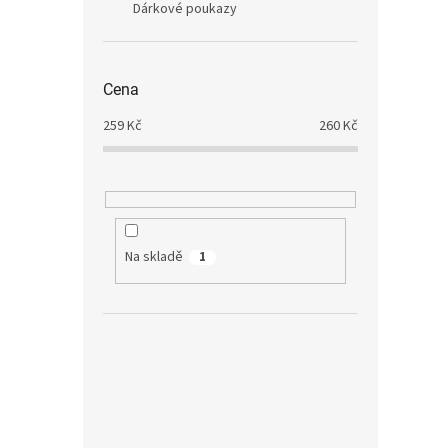
Dárkové poukazy
Cena
259
Kč
260
Kč
Na skladě
1