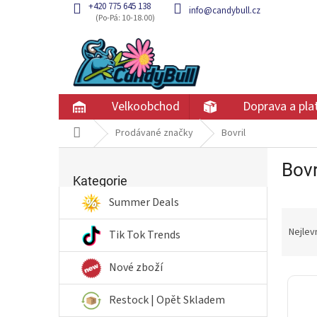
Přejít
+420 775 645 138
info@candybull.cz
na
obsah
Velkoobchod
Doprava a pla
Domů
Prodávané značky
Bovril
P
Bovr
Přeskočit
o
kategorie
Kategorie
s
t
Summer Deals
Ř
r
a
a
Nejlev
Tik Tok Trends
z
n
e
n
Nové zboží
V
n
í
ý
í
p
Restock | Opět Skladem
p
p
a