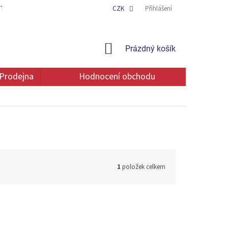
TAKT
OCHRANA OSOBNÍCH ÚDAJŮ
CZK
Přihlášení
NÁKUPNÍ
Prázdný košík
KOŠÍK
Prodejna
Hodnocení obchodu
1
položek celkem