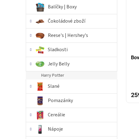
i
r
n
Balíčky | Boxy
s
o
e
p
d
l
Čokoládové zboží
r
u
o
k
Reese's | Hershey's
d
t
u
ů
Sladkosti
k
t
Bov
Jelly Belly
ů
Harry Potter
Slané
25
Pomazánky
Cereálie
Nápoje