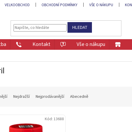
VELKOOBCHOD
OBCHODNÍ PODMÍNKY
VŠE O NÁKUPU
KON
HLEDAT
tba
Kontakt
Vše o nákupu
il
nější
Nejdražší
Nejprodávanější
Abecedně
Kód:
13688