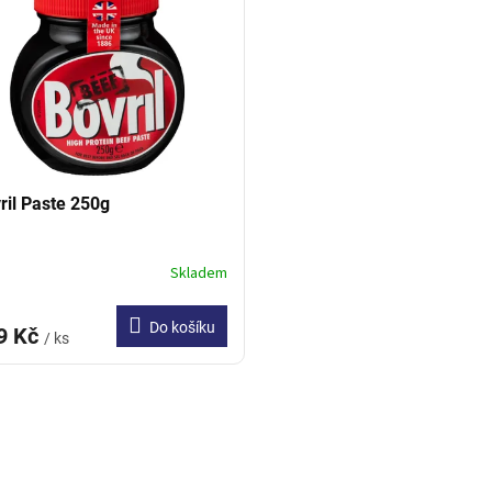
ril Paste 250g
Skladem
Do košíku
9 Kč
/ ks
O
v
l
á
d