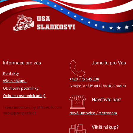
d
p
a
a
c
t
í
í
p
r
v
k
y
v
ý
Informace pro vás
Jsme tu pro Vás
p
i
Kontakty
s
+420 775 645 138
Vše o nákupu
u
(Volejte Po až Pá od 10 do 18.00 hodin)
Obchodní podmínky
Ochrana osobních údajů
Navštivte nás!
Free resources by @freepik.com
and @pixelperfect
Nové Butovice / Metronom
Větší nákup?