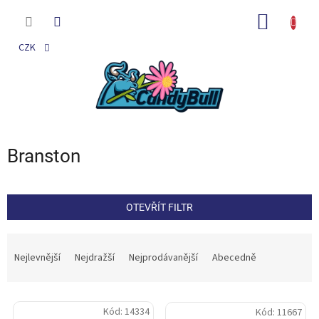
Přejít
na
NÁKUP
obsah
KOŠÍK
CZK
Branston
OTEVŘÍT FILTR
Ř
a
Nejlevnější
Nejdražší
Nejprodávanější
Abecedně
z
e
V
n
Kód:
14334
Kód:
11667
ý