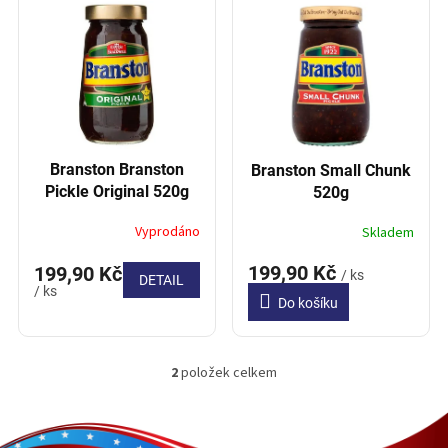
í
p
p
i
r
s
o
p
d
r
u
o
k
d
t
Branston Branston
Branston Small Chunk
u
ů
Pickle Original 520g
520g
k
t
Vyprodáno
Skladem
ů
199,90 Kč
199,90 Kč
/ ks
DETAIL
/ ks
Do košíku
2
položek celkem
O
v
l
Z
á
á