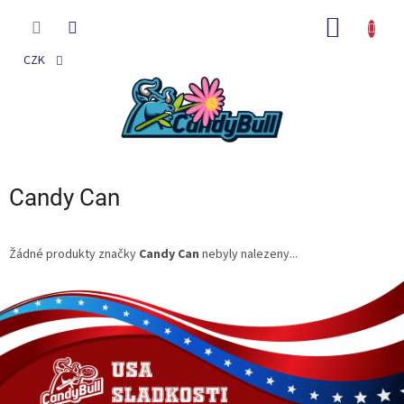
Přejít
na
NÁKUP
obsah
KOŠÍK
CZK
Candy Can
Žádné produkty značky
Candy Can
nebyly nalezeny...
Z
á
p
a
t
í