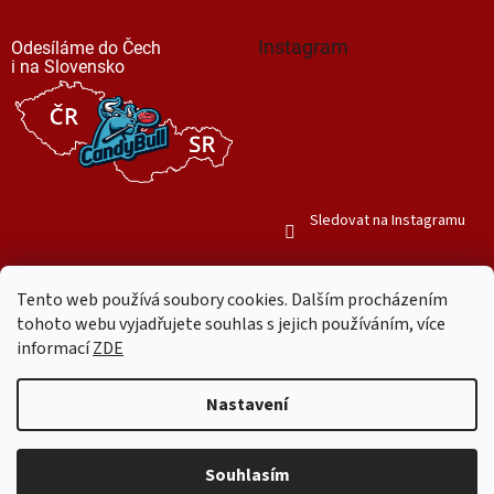
Instagram
Odesíláme do Čech
i na Slovensko
Sledovat na Instagramu
Tento web používá soubory cookies. Dalším procházením
tohoto webu vyjadřujete souhlas s jejich používáním, více
informací
ZDE
Vytvořil Shoptet
Nastavení
Copyright 2026
Mr. Candy Bull
. Všechna práva vyhrazena.
Upravit
nastavení cookies
Souhlasím