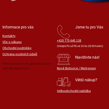
Informace pro vás
Jsme tu pro Vás
Kontakty
+420 775 645 138
Vše o nákupu
(Volejte Po až Pá od 10 do 18.00 hodin)
Obchodní podmínky
Ochrana osobních údajů
Navštivte nás!
Free resources by @freepik.com
and @pixelperfect
Nové Butovice / Metronom
Větší nákup?
Velkoobchodní nabídka