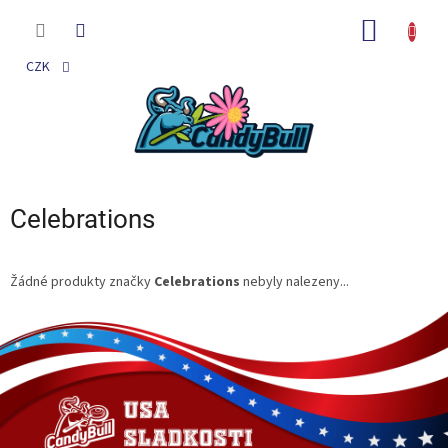
Přejít
na
NÁKUP
obsah
KOŠÍK
CZK
Celebrations
Žádné produkty značky
Celebrations
nebyly nalezeny...
Z
á
p
a
t
í