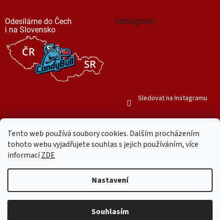
Instagram
Odesíláme do Čech
i na Slovensko
Sledovat na Instagramu
Tento web používá soubory cookies. Dalším procházením
tohoto webu vyjadřujete souhlas s jejich používáním, více
informací
ZDE
Vytvořil Shoptet
Nastavení
Copyright 2026
Mr. Candy Bull
. Všechna práva vyhrazena.
Upravit
nastavení cookies
Souhlasím