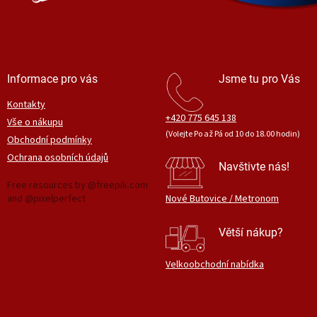
Informace pro vás
Jsme tu pro Vás
Kontakty
+420 775 645 138
Vše o nákupu
(Volejte Po až Pá od 10 do 18.00 hodin)
Obchodní podmínky
Ochrana osobních údajů
Navštivte nás!
Free resources by @freepik.com
and @pixelperfect
Nové Butovice / Metronom
Větší nákup?
Velkoobchodní nabídka