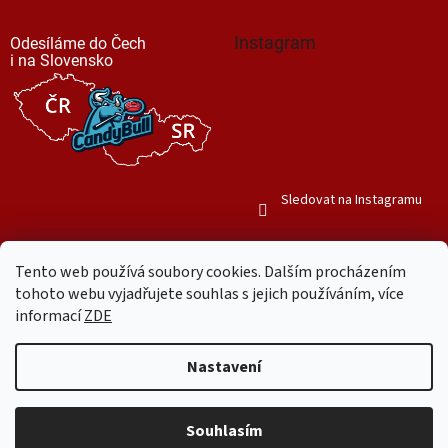
Instagram
Odesíláme do Čech
i na Slovensko
Sledovat na Instagramu
Tento web používá soubory cookies. Dalším procházením
tohoto webu vyjadřujete souhlas s jejich používáním, více
informací
ZDE
Vytvořil Shoptet
Nastavení
Copyright 2026
Mr. Candy Bull
. Všechna práva vyhrazena.
Upravit
nastavení cookies
Souhlasím