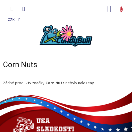
Přejít
na
NÁKUP
obsah
KOŠÍK
CZK
Corn Nuts
Žádné produkty značky
Corn Nuts
nebyly nalezeny...
Z
á
p
a
t
í