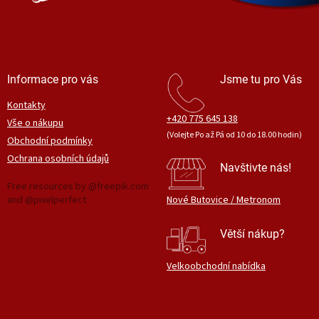
Informace pro vás
Jsme tu pro Vás
Kontakty
+420 775 645 138
Vše o nákupu
(Volejte Po až Pá od 10 do 18.00 hodin)
Obchodní podmínky
Ochrana osobních údajů
Navštivte nás!
Free resources by @freepik.com
and @pixelperfect
Nové Butovice / Metronom
Větší nákup?
Velkoobchodní nabídka