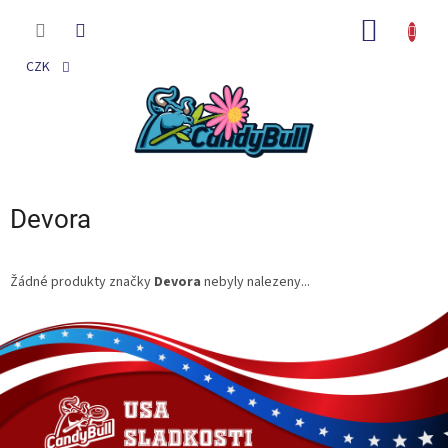
Přejít
na
NÁKUP
obsah
KOŠÍK
CZK
Devora
Žádné produkty značky
Devora
nebyly nalezeny...
Z
á
p
a
t
í