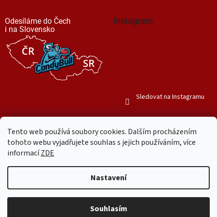
Instagram
Odesíláme do Čech
i na Slovensko
Sledovat na Instagramu
Tento web používá soubory cookies. Dalším procházením
tohoto webu vyjadřujete souhlas s jejich používáním, více
informací
ZDE
Vytvořil Shoptet
Nastavení
Copyright 2026
Mr. Candy Bull
. Všechna práva vyhrazena.
Upravit
nastavení cookies
Souhlasím