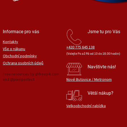
Informace pro vás
Jsme tu pro Vás
Kontakty
+420 775 645 138
Vše o nákupu
(Volejte Po až Pá od 10 do 18.00 hodin)
Obchodní podmínky
Ochrana osobních údajů
Navštivte nás!
Free resources by @freepik.com
and @pixelperfect
Nové Butovice / Metronom
Větší nákup?
Velkoobchodní nabídka