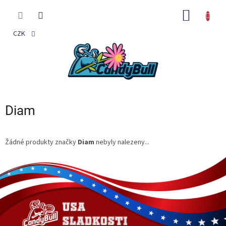
Přejít
na
NÁKUP
obsah
KOŠÍK
CZK
Diam
Žádné produkty značky
Diam
nebyly nalezeny...
Z
á
p
a
t
í