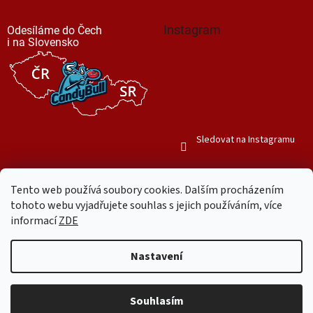
Instagram
Odesíláme do Čech
i na Slovensko
Sledovat na Instagramu
Tento web používá soubory cookies. Dalším procházením
tohoto webu vyjadřujete souhlas s jejich používáním, více
informací
ZDE
Vytvořil Shoptet
Nastavení
Copyright 2026
Mr. Candy Bull
. Všechna práva vyhrazena.
Upravit
nastavení cookies
Souhlasím