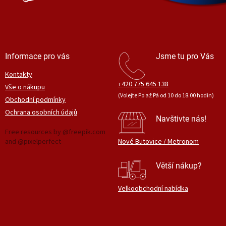
Informace pro vás
Jsme tu pro Vás
Kontakty
+420 775 645 138
Vše o nákupu
(Volejte Po až Pá od 10 do 18.00 hodin)
Obchodní podmínky
Ochrana osobních údajů
Navštivte nás!
Free resources by @freepik.com
and @pixelperfect
Nové Butovice / Metronom
Větší nákup?
Velkoobchodní nabídka