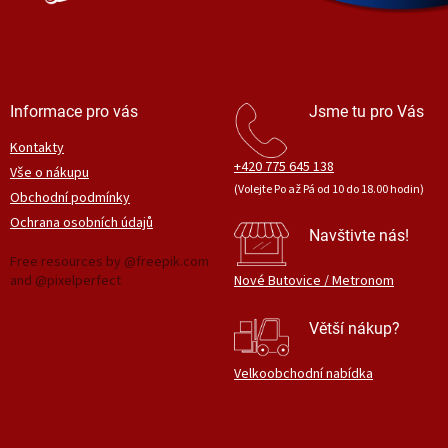
Informace pro vás
Jsme tu pro Vás
Kontakty
+420 775 645 138
Vše o nákupu
(Volejte Po až Pá od 10 do 18.00 hodin)
Obchodní podmínky
Ochrana osobních údajů
Navštivte nás!
Free resources by @freepik.com
and @pixelperfect
Nové Butovice / Metronom
Větší nákup?
Velkoobchodní nabídka