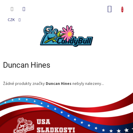
Přejít
na
NÁKUP
obsah
KOŠÍK
CZK
Duncan Hines
Žádné produkty značky
Duncan Hines
nebyly nalezeny...
Z
á
p
a
t
í