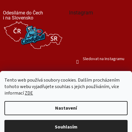
Instagram
Odesíláme do Čech
i na Slovensko
Sledovat na Instagramu
Tento web používá soubory cookies. Dalším procházením
tohoto webu vyjadřujete souhlas s jejich používáním, více
informací
ZDE
Vytvořil Shoptet
Nastavení
Copyright 2026
Mr. Candy Bull
. Všechna práva vyhrazena.
Upravit
nastavení cookies
Souhlasím