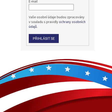
E-mail
Vaše osobní údaje budou zpracovány
v souladu s pravidly
ochrany osobních
údajů.
PŘIHLÁSIT SE
Z
á
p
a
t
í