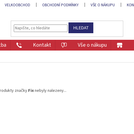
VELKOOBCHOD
OBCHODNÍ PODMÍNKY
VŠE O NÁKUPU
KON
HLEDAT
tba
Kontakt
Vše o nákupu
rodukty značky
Fix
nebyly nalezeny...