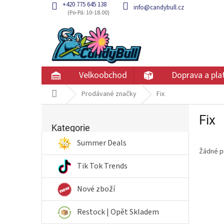
Přejít
+420 775 645 138
info@candybull.cz
na
obsah
Velkoobchod
Doprava a pla
Domů
Prodávané značky
Fix
P
Fix
Přeskočit
o
kategorie
Kategorie
s
t
Summer Deals
Žádné p
r
a
Tik Tok Trends
n
n
Nové zboží
í
p
Restock | Opět Skladem
a