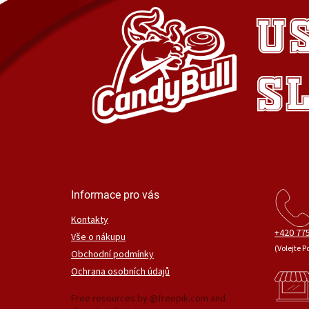
Informace pro vás
Kontakty
+420 775
Vše o nákupu
(Volejte P
Obchodní podmínky
Ochrana osobních údajů
Free resources by @freepik.com and