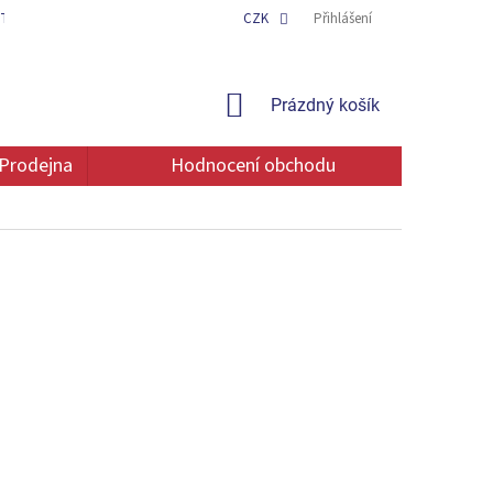
TAKT
OCHRANA OSOBNÍCH ÚDAJŮ
CZK
Přihlášení
NÁKUPNÍ
Prázdný košík
KOŠÍK
Prodejna
Hodnocení obchodu