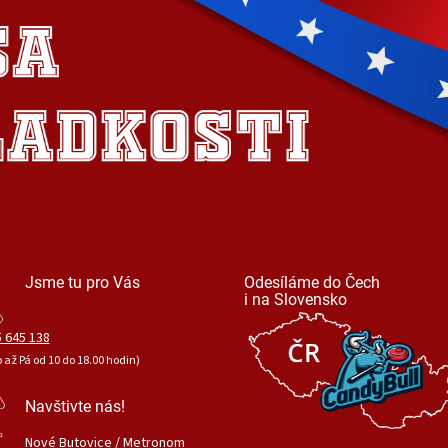
Jsme tu pro Vás
Odesíláme do Čech
i na Slovensko
 645 138
o až Pá od 10 do 18.00 hodin)
Navštivte nás!
Nové Butovice / Metronom