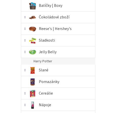
n
Balíčky | Boxy
e
l
Čokoládové zboží
Reese's | Hershey's
Sladkosti
Jelly Belly
Harry Potter
Slané
Pomazánky
Cereálie
Nápoje