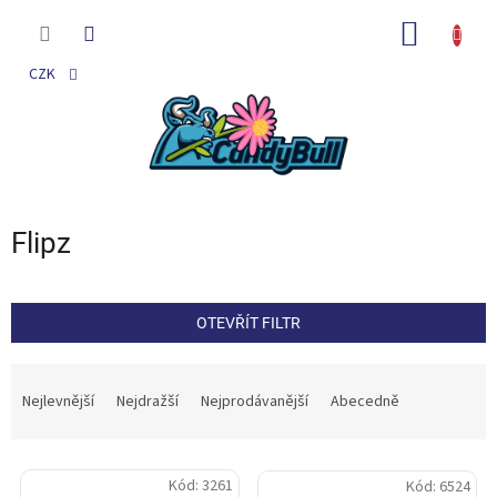
Přejít
na
NÁKUP
obsah
KOŠÍK
CZK
Flipz
OTEVŘÍT FILTR
Ř
a
Nejlevnější
Nejdražší
Nejprodávanější
Abecedně
z
e
V
n
Kód:
3261
Kód:
6524
ý