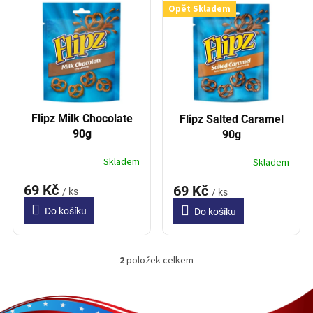
í
Opět Skladem
p
p
i
r
s
o
p
d
r
u
o
k
d
t
Flipz Milk Chocolate
Flipz Salted Caramel
u
ů
90g
90g
k
t
Skladem
Skladem
ů
69 Kč
69 Kč
/ ks
/ ks
Do košíku
Do košíku
2
položek celkem
O
v
l
Z
á
á