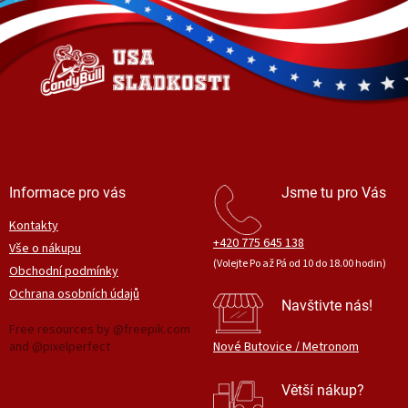
d
p
a
a
c
t
í
í
p
r
v
k
y
v
ý
Informace pro vás
Jsme tu pro Vás
p
i
Kontakty
s
+420 775 645 138
Vše o nákupu
u
(Volejte Po až Pá od 10 do 18.00 hodin)
Obchodní podmínky
Ochrana osobních údajů
Navštivte nás!
Free resources by @freepik.com
and @pixelperfect
Nové Butovice / Metronom
Větší nákup?