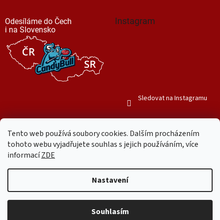
Instagram
Odesíláme do Čech
i na Slovensko
Sledovat na Instagramu
Tento web používá soubory cookies. Dalším procházením
tohoto webu vyjadřujete souhlas s jejich používáním, více
informací
ZDE
Vytvořil Shoptet
Nastavení
Copyright 2026
Mr. Candy Bull
. Všechna práva vyhrazena.
Upravit
nastavení cookies
Souhlasím