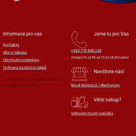
Informace pro vás
Jsme tu pro Vás
Kontakty
+420 775 645 138
Vše o nákupu
(Volejte Po až Pá od 10 do 18.00 hodin)
Obchodní podmínky
Ochrana osobních údajů
Navštivte nás!
Free resources by @freepik.com
and @pixelperfect
Nové Butovice / Metronom
Větší nákup?
Velkoobchodní nabídka