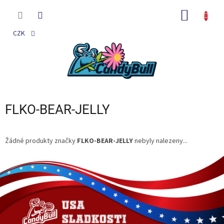
Přejít
na
NÁKUP
obsah
KOŠÍK
CZK
FLKO-BEAR-JELLY
Žádné produkty značky
FLKO-BEAR-JELLY
nebyly nalezeny...
Z
á
p
a
t
í