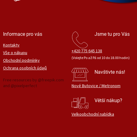
Informace pro vás
Jsme tu pro Vás
Kontakty
+420 775 645 138
Vše o nákupu
(Volejte Po až Pá od 10 do 18.00 hodin)
Obchodní podmínky
Ochrana osobních údajů
Navštivte nás!
Free resources by @freepik.com
and @pixelperfect
Nové Butovice / Metronom
Větší nákup?
Velkoobchodní nabídka