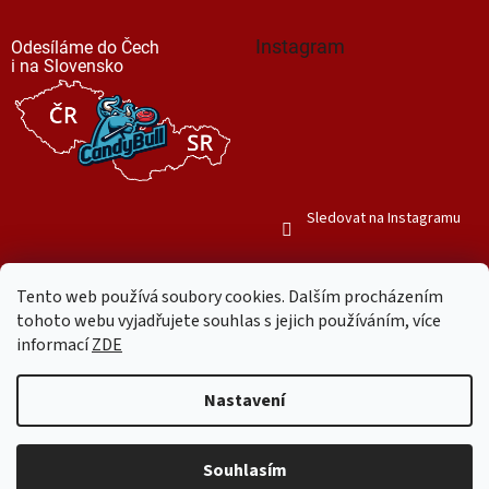
Instagram
Odesíláme do Čech
i na Slovensko
Sledovat na Instagramu
Tento web používá soubory cookies. Dalším procházením
tohoto webu vyjadřujete souhlas s jejich používáním, více
informací
ZDE
Vytvořil Shoptet
Nastavení
Copyright 2026
Mr. Candy Bull
. Všechna práva vyhrazena.
Upravit
nastavení cookies
Souhlasím