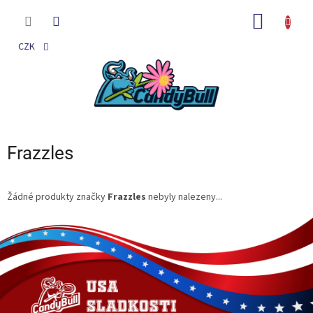
Přejít
na
NÁKUP
obsah
KOŠÍK
CZK
Frazzles
Žádné produkty značky
Frazzles
nebyly nalezeny...
Z
á
p
a
t
í