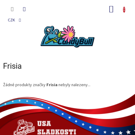
Přejít
na
NÁKUP
obsah
KOŠÍK
CZK
Frisia
Žádné produkty značky
Frisia
nebyly nalezeny...
Z
á
p
a
t
í