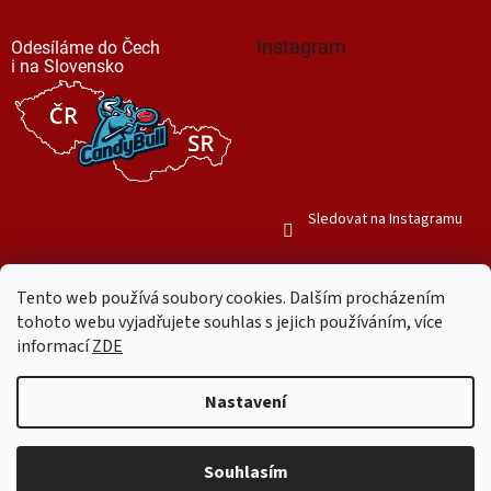
Instagram
Odesíláme do Čech
i na Slovensko
Sledovat na Instagramu
Tento web používá soubory cookies. Dalším procházením
tohoto webu vyjadřujete souhlas s jejich používáním, více
informací
ZDE
Vytvořil Shoptet
Nastavení
Copyright 2026
Mr. Candy Bull
. Všechna práva vyhrazena.
Upravit
nastavení cookies
Souhlasím