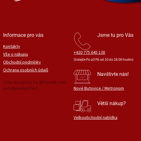
Informace pro vás
Jsme tu pro Vás
Kontakty
+420 775 645 138
Vše o nákupu
(Volejte Po až Pá od 10 do 18.00 hodin)
Obchodní podmínky
Ochrana osobních údajů
Navštivte nás!
Free resources by @freepik.com
and @pixelperfect
Nové Butovice / Metronom
Větší nákup?
Velkoobchodní nabídka