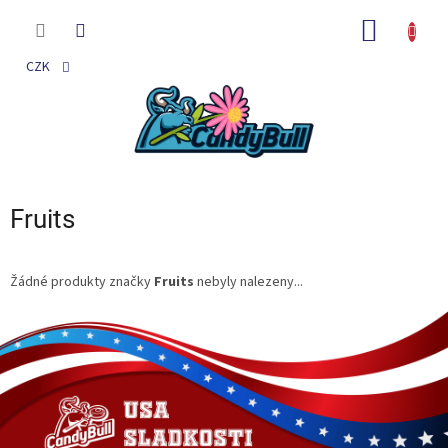
Přejít
na
NÁKUP
obsah
KOŠÍK
CZK
Fruits
Žádné produkty značky
Fruits
nebyly nalezeny...
Z
á
p
a
t
í