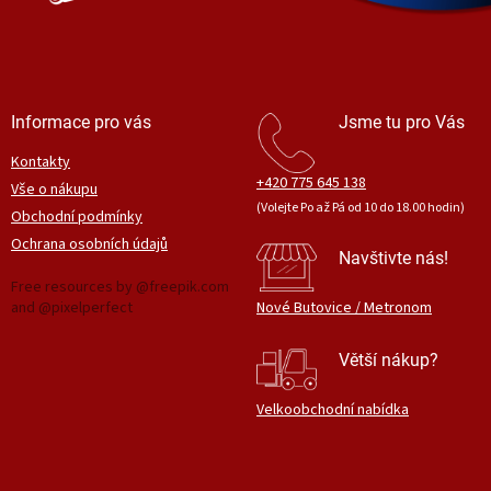
Informace pro vás
Jsme tu pro Vás
Kontakty
+420 775 645 138
Vše o nákupu
(Volejte Po až Pá od 10 do 18.00 hodin)
Obchodní podmínky
Ochrana osobních údajů
Navštivte nás!
Free resources by @freepik.com
and @pixelperfect
Nové Butovice / Metronom
Větší nákup?
Velkoobchodní nabídka