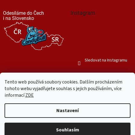
Instagram
Odesíláme do Čech
i na Slovensko
Sledovat na Instagramu
Tento web používá soubory cookies. Dalším procházením
tohoto webu vyjadřujete souhlas s jejich používáním, více
informací
ZDE
Vytvořil Shoptet
Nastavení
Copyright 2026
Mr. Candy Bull
. Všechna práva vyhrazena.
Upravit
nastavení cookies
Souhlasím