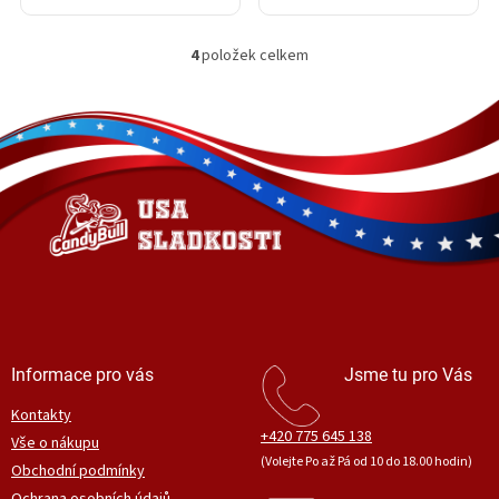
4
položek celkem
O
v
l
Z
á
á
d
p
a
a
c
t
í
í
p
r
v
k
y
v
ý
Informace pro vás
Jsme tu pro Vás
p
i
Kontakty
s
+420 775 645 138
Vše o nákupu
u
(Volejte Po až Pá od 10 do 18.00 hodin)
Obchodní podmínky