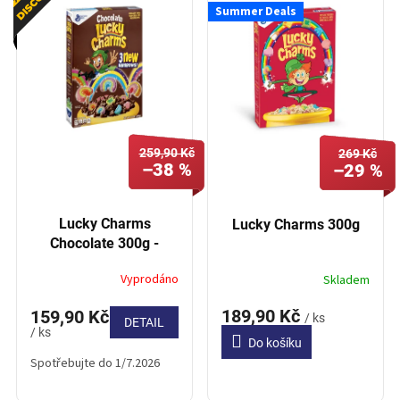
í
Summer Deals
p
p
i
r
s
o
p
d
r
u
o
k
d
t
259,90 Kč
u
269 Kč
ů
–38 %
–29 %
k
t
ů
Lucky Charms
Lucky Charms 300g
Chocolate 300g -
Expirace 1.7.2026
Vyprodáno
Skladem
189,90 Kč
159,90 Kč
/ ks
DETAIL
/ ks
Do košíku
Spotřebujte do 1/7.2026