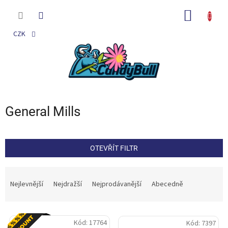
Přejít
na
NÁKUP
obsah
KOŠÍK
CZK
General Mills
OTEVŘÍT FILTR
Ř
a
Nejlevnější
Nejdražší
Nejprodávanější
Abecedně
z
e
V
n
Akce
Kód:
17764
Kód:
7397
ý