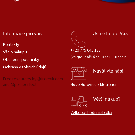
Informace pro vás
Jsme tu pro Vás
Kontakty
+420 775 645 138
Vše o nákupu
(Volejte Po až Pá od 10 do 18.00 hodin)
Obchodní podmínky
Ochrana osobních údajů
Navštivte nás!
Free resources by @freepik.com
and @pixelperfect
Nové Butovice / Metronom
Větší nákup?
Velkoobchodní nabídka