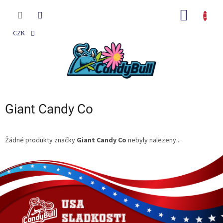
Přejít
na
NÁKUP
obsah
KOŠÍK
CZK
Giant Candy Co
Žádné produkty značky
Giant Candy Co
nebyly nalezeny...
Z
á
p
a
t
í