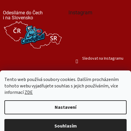
Instagram
Odesíláme do Čech
i na Slovensko
Sledovat na Instagramu
Tento web používá soubory cookies. Dalším procházením
tohoto webu vyjadřujete souhlas s jejich používáním, více
informací
ZDE
Vytvořil Shoptet
Nastavení
Copyright 2026
Mr. Candy Bull
. Všechna práva vyhrazena.
Upravit
nastavení cookies
Souhlasím