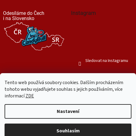
Instagram
Odesíláme do Čech
i na Slovensko
Sledovat na Instagramu
Tento web používá soubory cookies. Dalším procházením
tohoto webu vyjadřujete souhlas s jejich používáním, více
informací
ZDE
Vytvořil Shoptet
Nastavení
Copyright 2026
Mr. Candy Bull
. Všechna práva vyhrazena.
Upravit
nastavení cookies
Souhlasím