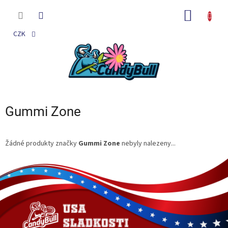
Přejít
na
NÁKUP
obsah
KOŠÍK
CZK
Gummi Zone
Žádné produkty značky
Gummi Zone
nebyly nalezeny...
Z
á
p
a
t
í