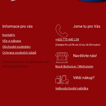
Informace pro vás
Jsme tu pro Vás
Kontakty
+420 775 645 138
Vše o nákupu
(Volejte Po až Pá od 10 do 18.00 hodin)
Obchodní podmínky
Ochrana osobních údajů
Navštivte nás!
Free resources by @freepik.com
and @pixelperfect
Nové Butovice / Metronom
Větší nákup?
Velkoobchodní nabídka