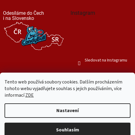
Instagram
Odesíláme do Čech
i na Slovensko
Sledovat na Instagramu
Tento web používá soubory cookies. Dalším procházením
tohoto webu vyjadřujete souhlas s jejich používáním, více
informací
ZDE
Vytvořil Shoptet
Nastavení
Copyright 2026
Mr. Candy Bull
. Všechna práva vyhrazena.
Upravit
nastavení cookies
Souhlasím