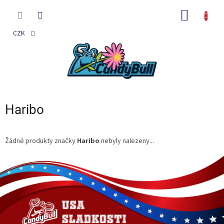
Přejít
na
NÁKUP
obsah
KOŠÍK
CZK
Haribo
Žádné produkty značky
Haribo
nebyly nalezeny...
Z
á
p
a
t
í