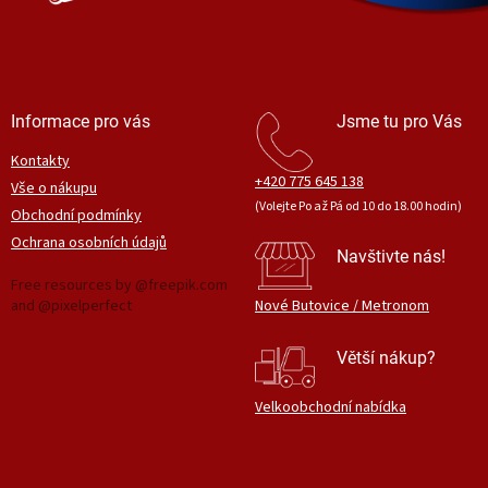
Informace pro vás
Jsme tu pro Vás
Kontakty
+420 775 645 138
Vše o nákupu
(Volejte Po až Pá od 10 do 18.00 hodin)
Obchodní podmínky
Ochrana osobních údajů
Navštivte nás!
Free resources by @freepik.com
and @pixelperfect
Nové Butovice / Metronom
Větší nákup?
Velkoobchodní nabídka