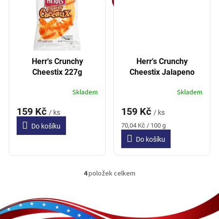
Herr's Crunchy
Herr's Crunchy
Cheestix 227g
Cheestix Jalapeno
227g
Skladem
Skladem
159 Kč
159 Kč
/ ks
/ ks
Měrná
70,04 Kč / 100 g
Do košíku
cena:
Do košíku
4
položek celkem
O
v
l
Z
á
á
d