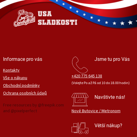
p
a
a
c
t
í
í
p
r
v
k
y
v
ý
Informace pro vás
Jsme tu pro Vás
p
i
Kontakty
s
+420 775 645 138
Vše o nákupu
u
(Volejte Po až Pá od 10 do 18.00 hodin)
Obchodní podmínky
Ochrana osobních údajů
Navštivte nás!
Free resources by @freepik.com
and @pixelperfect
Nové Butovice / Metronom
Větší nákup?