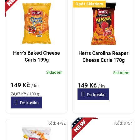
í
Opět Skladem
p
p
i
r
s
o
p
d
r
u
o
k
d
t
Herr's Baked Cheese
Herrs Carolina Reaper
u
ů
Curls 199g
Cheese Curls 170g
k
t
Skladem
Skladem
ů
149 Kč
149 Kč
/ ks
/ ks
Měrná
74,87 Kč / 100 g
Do košíku
cena:
Do košíku
Novinka
Kód:
4782
Kód:
9754