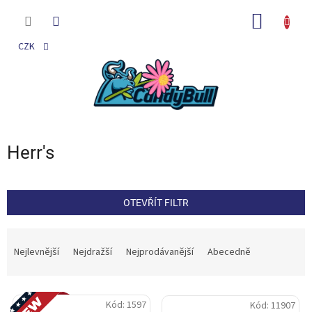
Přejít
na
NÁKUP
obsah
KOŠÍK
CZK
Herr's
OTEVŘÍT FILTR
Ř
a
Nejlevnější
Nejdražší
Nejprodávanější
Abecedně
z
e
V
n
Novinka
Kód:
1597
Kód:
11907
ý