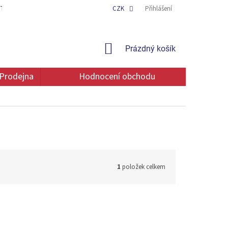
TAKT
OCHRANA OSOBNÍCH ÚDAJŮ
CZK
Přihlášení
NÁKUPNÍ
Prázdný košík
KOŠÍK
Prodejna
Hodnocení obchodu
1
položek celkem