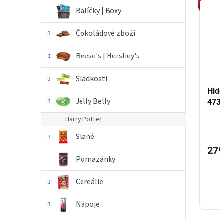
i
r
n
Balíčky | Boxy
s
o
e
p
d
l
Čokoládové zboží
r
u
o
k
Reese's | Hershey's
d
t
u
ů
Sladkosti
k
t
Hid
Jelly Belly
ů
47
Harry Potter
Slané
27
Pomazánky
Cereálie
Nápoje