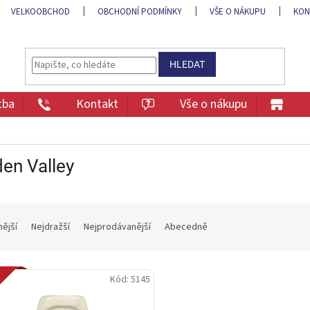
VELKOOBCHOD
OBCHODNÍ PODMÍNKY
VŠE O NÁKUPU
KON
HLEDAT
tba
Kontakt
Vše o nákupu
en Valley
nější
Nejdražší
Nejprodávanější
Abecedně
inka
Kód:
5145