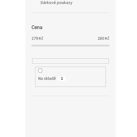
Dárkové poukazy
Cena
279
Kč
280
Kč
Na skladě
1