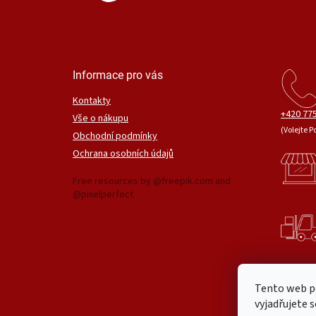
Informace pro vás
Kontakty
+420 775
Vše o nákupu
(Volejte P
Obchodní podmínky
Ochrana osobních údajů
Free resources by @freepik.com and
@pixelperfect
Tento web p
vyjadřujete s