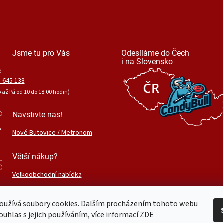
Jsme tu pro Vás
Odesíláme do Čech
i na Slovensko
 645 138
o až Pá od 10 do 18.00 hodin)
Navštivte nás!
Nové Butovice / Metronom
Větší nákup?
Velkoobchodní nabídka
oužívá soubory cookies. Dalším procházením tohoto webu
ouhlas s jejich používáním, více informací
ZDE