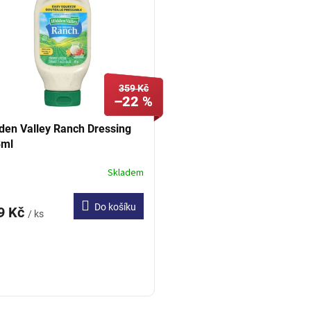
359 Kč
–22 %
den Valley Ranch Dressing
3ml
Skladem
Do košíku
9 Kč
/ ks