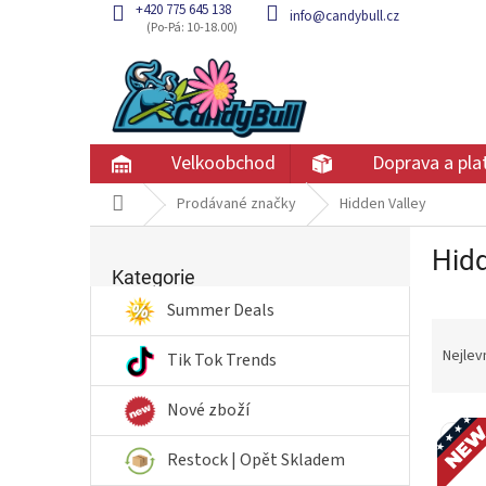
Přejít
+420 775 645 138
info@candybull.cz
na
obsah
Velkoobchod
Doprava a pla
Domů
Prodávané značky
Hidden Valley
P
Hidd
Přeskočit
o
kategorie
Kategorie
s
t
Summer Deals
Ř
r
a
a
Nejlev
Tik Tok Trends
z
n
e
n
Nové zboží
V
n
í
Nov
ý
í
p
Restock | Opět Skladem
p
p
a