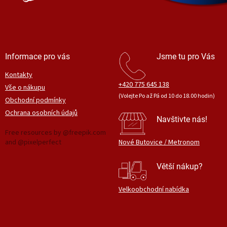
Informace pro vás
Jsme tu pro Vás
Kontakty
+420 775 645 138
Vše o nákupu
(Volejte Po až Pá od 10 do 18.00 hodin)
Obchodní podmínky
Ochrana osobních údajů
Navštivte nás!
Free resources by @freepik.com
and @pixelperfect
Nové Butovice / Metronom
Větší nákup?
Velkoobchodní nabídka