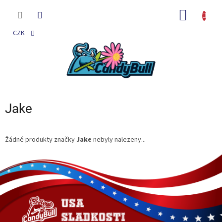
Přejít
na
NÁKUP
obsah
KOŠÍK
CZK
Jake
Žádné produkty značky
Jake
nebyly nalezeny...
Z
á
p
a
t
í