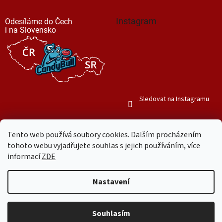
Instagram
Odesíláme do Čech
i na Slovensko
Sledovat na Instagramu
Tento web používá soubory cookies. Dalším procházením
tohoto webu vyjadřujete souhlas s jejich používáním, více
informací
ZDE
Vytvořil Shoptet
Nastavení
Copyright 2026
Mr. Candy Bull
. Všechna práva vyhrazena.
Upravit
nastavení cookies
Souhlasím