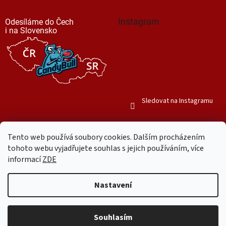
Instagram
Odesíláme do Čech
i na Slovensko
Sledovat na Instagramu
Tento web používá soubory cookies. Dalším procházením
tohoto webu vyjadřujete souhlas s jejich používáním, více
informací
ZDE
Vytvořil Shoptet
Nastavení
Copyright 2026
Mr. Candy Bull
. Všechna práva vyhrazena.
Upravit
nastavení cookies
Souhlasím