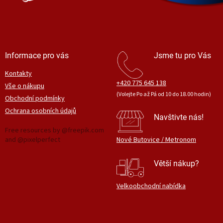
Informace pro vás
Jsme tu pro Vás
Kontakty
+420 775 645 138
Vše o nákupu
(Volejte Po až Pá od 10 do 18.00 hodin)
Obchodní podmínky
Ochrana osobních údajů
Navštivte nás!
Free resources by @freepik.com
and @pixelperfect
Nové Butovice / Metronom
Větší nákup?
Velkoobchodní nabídka