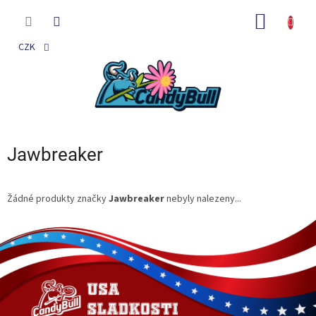
Přejít
na
NÁKUP
obsah
KOŠÍK
CZK
Jawbreaker
Žádné produkty značky
Jawbreaker
nebyly nalezeny...
Z
á
p
a
t
í