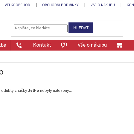
VELKOOBCHOD
OBCHODNÍ PODMÍNKY
VŠE O NÁKUPU
KON
HLEDAT
tba
Kontakt
Vše o nákupu
-o
rodukty značky
Jell-o
nebyly nalezeny...