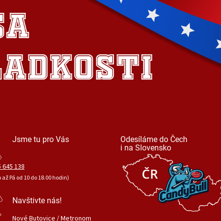
Jsme tu pro Vás
Odesíláme do Čech
i na Slovensko
 645 138
o až Pá od 10 do 18.00 hodin)
Navštivte nás!
Nové Butovice / Metronom