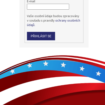
E-mail
Vaše osobní údaje budou zpracovány
v souladu s pravidly
ochrany osobních
údajů.
PŘIHLÁSIT SE
Z
á
p
a
t
í