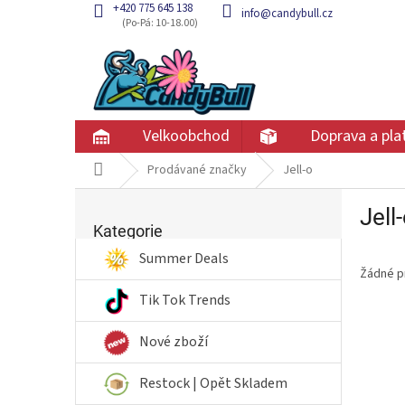
Přejít
+420 775 645 138
info@candybull.cz
na
obsah
Velkoobchod
Doprava a pla
Domů
Prodávané značky
Jell-o
P
Jell
Přeskočit
o
kategorie
Kategorie
s
t
Summer Deals
Žádné p
r
a
Tik Tok Trends
n
n
Nové zboží
í
p
Restock | Opět Skladem
a