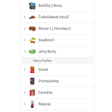
n
Balíčky | Boxy
e
l
Čokoládové zboží
Reese's | Hershey's
Sladkosti
Jelly Belly
Harry Potter
Slané
Pomazánky
Cereálie
Nápoje