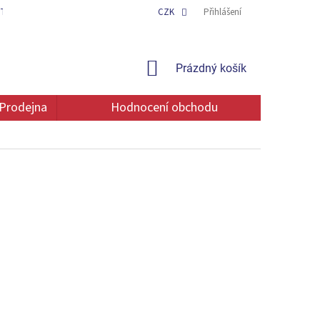
TAKT
OCHRANA OSOBNÍCH ÚDAJŮ
CZK
Přihlášení
NÁKUPNÍ
Prázdný košík
KOŠÍK
Prodejna
Hodnocení obchodu