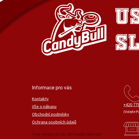
Informace pro vás
Kontakty
+420 775
Vše o nákupu
(Volejte P
Obchodní podmínky
Ochrana osobních údajů
Free resources by @freepik.com and