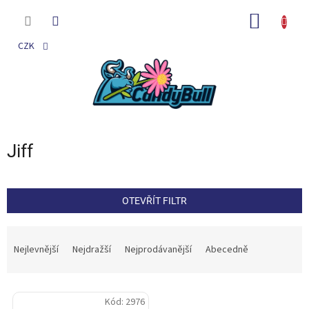
Přejít
na
NÁKUP
obsah
KOŠÍK
CZK
Jiff
OTEVŘÍT FILTR
Ř
a
Nejlevnější
Nejdražší
Nejprodávanější
Abecedně
z
e
V
n
Kód:
2976
ý