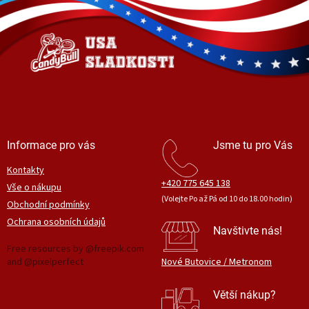
d
p
a
a
c
t
í
í
p
r
v
k
y
v
ý
Informace pro vás
Jsme tu pro Vás
p
i
Kontakty
s
+420 775 645 138
Vše o nákupu
u
(Volejte Po až Pá od 10 do 18.00 hodin)
Obchodní podmínky
Ochrana osobních údajů
Navštivte nás!
Free resources by @freepik.com
and @pixelperfect
Nové Butovice / Metronom
Větší nákup?