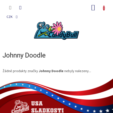
Přejít
na
NÁKUP
obsah
KOŠÍK
CZK
Johnny Doodle
Žádné produkty značky
Johnny Doodle
nebyly nalezeny...
Z
á
p
a
t
í