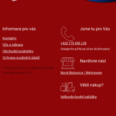
Informace pro vás
Jsme tu pro Vás
Kontakty
+420 775 645 138
Vše o nákupu
(Volejte Po až Pá od 10 do 18.00 hodin)
Obchodní podmínky
Ochrana osobních údajů
Navštivte nás!
Free resources by @freepik.com
and @pixelperfect
Nové Butovice / Metronom
Větší nákup?
Velkoobchodní nabídka