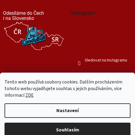
Instagram
Odesíláme do Čech
i na Slovensko
Sledovat na Instagramu
Tento web používá soubory cookies. Dalším procházením
tohoto webu vyjadřujete souhlas s jejich používáním, více
informací
ZDE
Vytvořil Shoptet
Nastavení
Copyright 2026
Mr. Candy Bull
. Všechna práva vyhrazena.
Upravit
nastavení cookies
Souhlasím